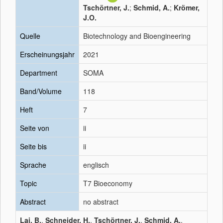
Tschörtner, J.
;
Schmid, A.
;
Krömer,
J.O.
Quelle
Biotechnology and Bioengineering
Erscheinungsjahr
2021
Department
SOMA
Band/Volume
118
Heft
7
Seite von
ii
Seite bis
ii
Sprache
englisch
Topic
T7 Bioeconomy
Abstract
no abstract
Lai, B.
,
Schneider, H.
,
Tschörtner, J.
,
Schmid, A.
,