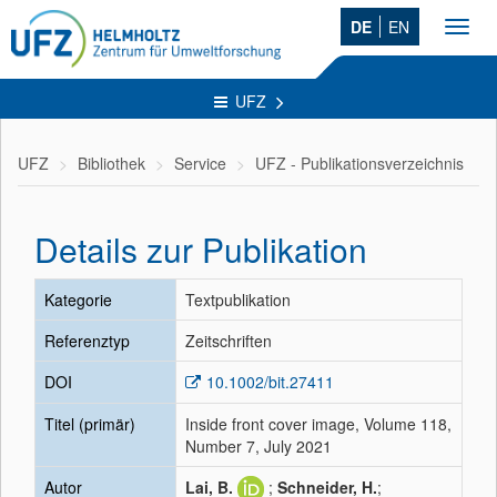
DE
EN
Toggl
navig
UFZ
UFZ
Bibliothek
Service
UFZ - Publikationsverzeichnis
Details zur Publikation
Kategorie
Textpublikation
Referenztyp
Zeitschriften
DOI
10.1002/bit.27411
Titel (primär)
Inside front cover image, Volume 118,
Number 7, July 2021
Autor
Lai, B.
;
Schneider, H.
;