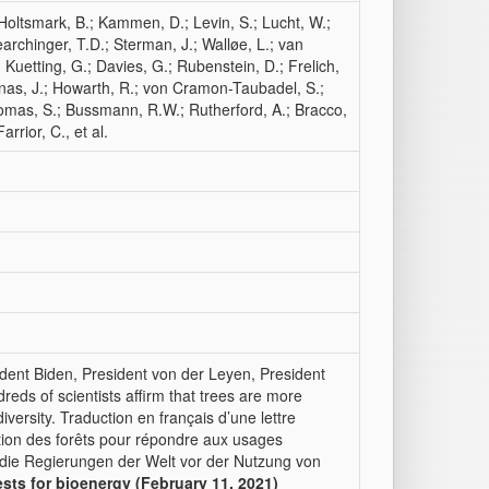
; Holtsmark, B.; Kammen, D.; Levin, S.; Lucht, W.;
chinger, T.D.; Sterman, J.; Walløe, L.; van
Kuetting, G.; Davies, G.; Rubenstein, D.; Frelich,
unnas, J.; Howarth, R.; von Cramon-Taubadel, S.;
homas, S.; Bussmann, R.W.; Rutherford, A.; Bracco,
Farrior, C., et al.
dent Biden, President von der Leyen, President
eds of scientists affirm that trees are more
iversity. Traduction en français d’une lettre
sation des forêts pour répondre aux usages
die Regierungen der Welt vor der Nutzung von
ests for bioenergy (February 11, 2021)