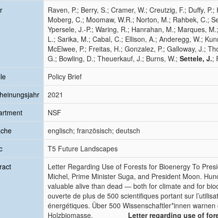
r
Raven, P.; Berry, S.; Cramer, W.; Creutzig, F.; Duffy, P.
Moberg, C.; Moomaw, W.R.; Norton, M.; Rahbek, C.; Sear
Ypersele, J.-P.; Waring, R.; Hanrahan, M.; Marques, M.; 
L.; Sarika, M.; Cabal, C.; Ellison, A.; Anderegg, W.; K
McElwee, P.; Freitas, H.; Gonzalez, P.; Galloway, J.; T
G.; Bowling, D.; Theuerkauf, J.; Burns, W.;
Settele, J.
; 
le
Policy Brief
heinungsjahr
2021
artment
NSF
ache
englisch; französisch; deutsch
c
T5 Future Landscapes
ract
Letter Regarding Use of Forests for Bioenergy To Presi
Michel, Prime Minister Suga, and President Moon. Hundr
valuable alive than dead — both for climate and for biod
ouverte de plus de 500 scientifiques portant sur l’utili
énergétiques. Über 500 Wissenschaftler*innen warnen 
Holzbiomasse.
Letter regarding use of for