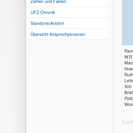
Zahlen und Fakten
UFZ-Chronik
Standorte/Anfahrt
Übersicht Ansprechpersonen
Rave
W.R.
Marq
Howa
Ruth
Lett
500 
Brie
Poli
Wood
Zugri