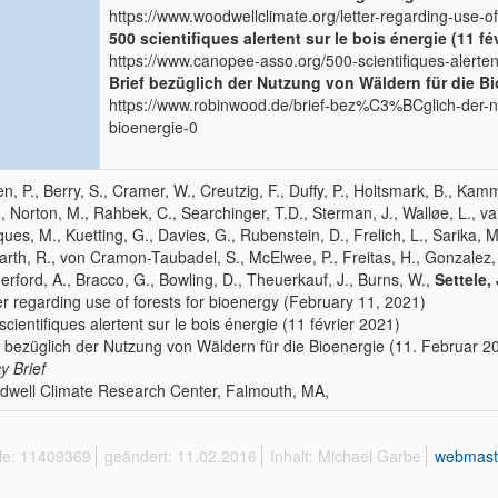
https://www.woodwellclimate.org/letter-regarding-use-of
500 scientifiques alertent sur le bois énergie (11 fé
https://www.canopee-asso.org/500-scientifiques-alertent
Brief bezüglich der Nutzung von Wäldern für die Bi
https://www.robinwood.de/brief-bez%C3%BCglich-de
bioenergie-0
n, P., Berry, S., Cramer, W., Creutzig, F., Duffy, P., Holtsmark, B., Ka
, Norton, M., Rahbek, C., Searchinger, T.D., Sterman, J., Walløe, L., va
ues, M., Kuetting, G., Davies, G., Rubenstein, D., Frelich, L., Sarika, M
rth, R., von Cramon-Taubadel, S., McElwee, P., Freitas, H., Gonzalez,
erford, A., Bracco, G., Bowling, D., Theuerkauf, J., Burns, W.,
Settele, 
er regarding use of forests for bioenergy (February 11, 2021)
scientifiques alertent sur le bois énergie (11 février 2021)
f bezüglich der Nutzung von Wäldern für die Bioenergie (11. Februar 2
cy Brief
well Climate Research Center, Falmouth, MA,
ffe: 11409369
geändert: 11.02.2016
Inhalt: Michael Garbe
webmast