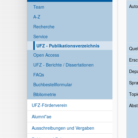
Auto
Team
A-Z
Recherche
Service
UFZ - Publikationsverzeichnis
Quel
Open Access
Ersc
UFZ - Berichte / Dissertationen
Dep
FAQs
Spr
Buchbestellformular
Topi
Bibliometrie
UFZ-Förderverein
Abst
Alumni*ae
Ausschreibungen und Vergaben