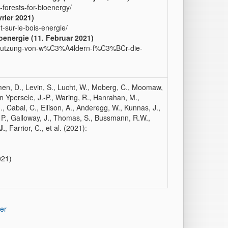
-forests-for-bioenergy/
vrier 2021)
-sur-le-bois-energie/
oenergie (11. Februar 2021)
r-nutzung-von-w%C3%A4ldern-f%C3%BCr-die-
mmen, D., Levin, S., Lucht, W., Moberg, C., Moomaw,
n Ypersele, J.-P., Waring, R., Hanrahan, M.,
., Cabal, C., Ellison, A., Anderegg, W., Kunnas, J.,
 P., Galloway, J., Thomas, S., Bussmann, R.W.,
J.
, Farrior, C., et al. (2021):
021)
er