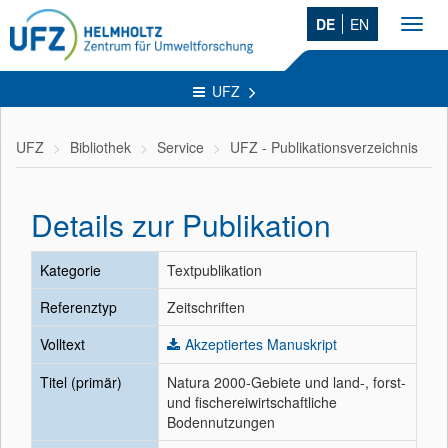
DE
EN
Toggl
navig
UFZ
UFZ
Bibliothek
Service
UFZ - Publikationsverzeichnis
Details zur Publikation
Kategorie
Textpublikation
Referenztyp
Zeitschriften
Volltext
Akzeptiertes Manuskript
Titel (primär)
Natura 2000-Gebiete und land-, forst-
und fischereiwirtschaftliche
Bodennutzungen