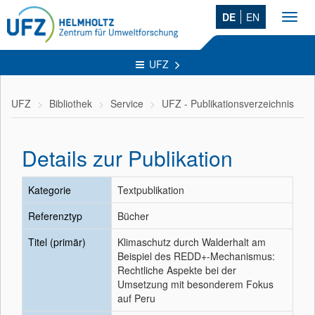
DE
EN
Toggl
navig
UFZ
UFZ
Bibliothek
Service
UFZ - Publikationsverzeichnis
Details zur Publikation
Kategorie
Textpublikation
Referenztyp
Bücher
Titel (primär)
Klimaschutz durch Walderhalt am
Beispiel des REDD+-Mechanismus:
Rechtliche Aspekte bei der
Umsetzung mit besonderem Fokus
auf Peru