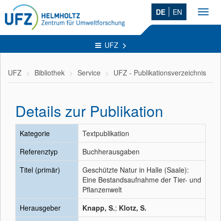
DE
EN
Toggl
navig
UFZ
UFZ
Bibliothek
Service
UFZ - Publikationsverzeichnis
Details zur Publikation
Kategorie
Textpublikation
Referenztyp
Buchherausgaben
Titel (primär)
Geschützte Natur in Halle (Saale):
Eine Bestandsaufnahme der Tier- und
Pflanzenwelt
Herausgeber
Knapp, S.
;
Klotz, S.