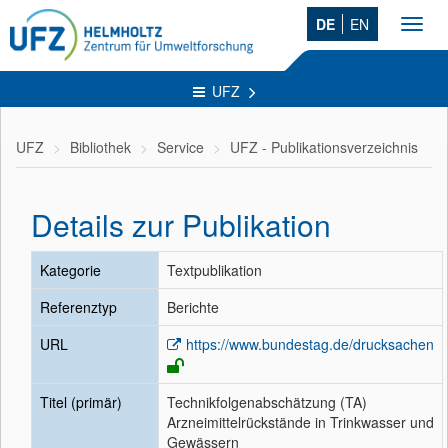
DE
EN
Toggl
navig
UFZ
UFZ
Bibliothek
Service
UFZ - Publikationsverzeichnis
Details zur Publikation
Kategorie
Textpublikation
Referenztyp
Berichte
URL
https://www.bundestag.de/drucksachen
Titel (primär)
Technikfolgenabschätzung (TA)
Arzneimittelrückstände in Trinkwasser und
Gewässern