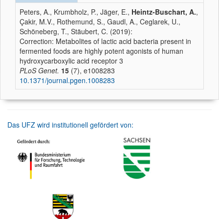
Peters, A., Krumbholz, P., Jäger, E.,
Heintz-Buschart, A.
,
Çakir, M.V., Rothemund, S., Gaudl, A., Ceglarek, U.,
Schöneberg, T., Stäubert, C. (2019):
Correction: Metabolites of lactic acid bacteria present in
fermented foods are highly potent agonists of human
hydroxycarboxylic acid receptor 3
PLoS Genet.
15
(7), e1008283
10.1371/journal.pgen.1008283
Das UFZ wird institutionell gefördert von: