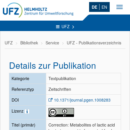
DE
EN
Toggl
navig
UFZ
UFZ
Bibliothek
Service
UFZ - Publikationsverzeichnis
Details zur Publikation
Kategorie
Textpublikation
Referenztyp
Zeitschriften
DOI
10.1371/journal.pgen.1008283
Lizenz
Titel (primär)
Correction: Metabolites of lactic acid