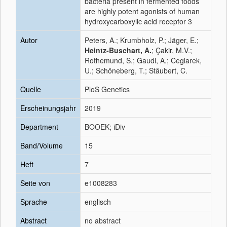
bacteria present in fermented foods
are highly potent agonists of human
hydroxycarboxylic acid receptor 3
Autor
Peters, A.; Krumbholz, P.; Jäger, E.;
Heintz-Buschart, A.
; Çakir, M.V.;
Rothemund, S.; Gaudl, A.; Ceglarek,
U.; Schöneberg, T.; Stäubert, C.
Quelle
PloS Genetics
Erscheinungsjahr
2019
Department
BOOEK; iDiv
Band/Volume
15
Heft
7
Seite von
e1008283
Sprache
englisch
Abstract
no abstract