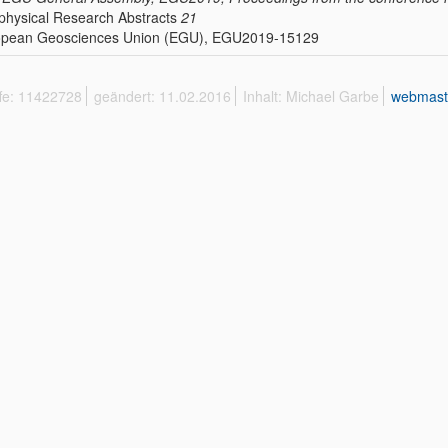
hysical Research Abstracts
21
opean Geosciences Union (EGU), EGU2019-15129
ffe: 11422728
geändert: 11.02.2016
Inhalt: Michael Garbe
webmast