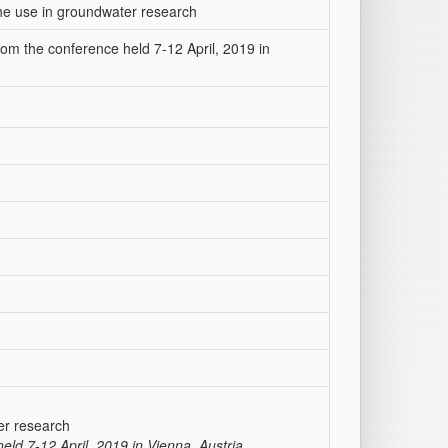
the use in groundwater research
m the conference held 7-12 April, 2019 in
er research
d 7-12 April, 2019 in Vienna, Austria