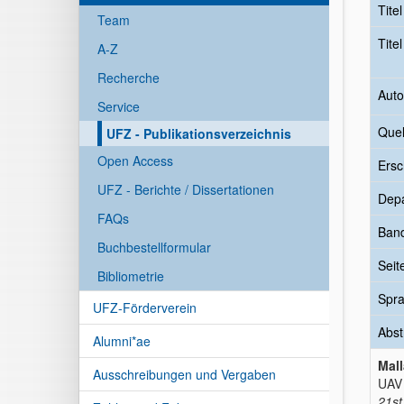
Tite
Team
Tite
A-Z
Recherche
Auto
Service
Quel
UFZ - Publikationsverzeichnis
Open Access
Ersc
UFZ - Berichte / Dissertationen
Dep
FAQs
Ban
Buchbestellformular
Seit
Bibliometrie
Spr
UFZ-Förderverein
Abst
Alumni*ae
Mall
Ausschreibungen und Vergaben
UAV 
21st