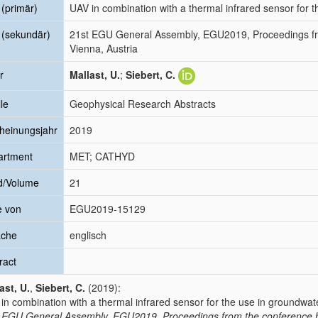
l (primär)
UAV in combination with a thermal infrared sensor for 
l (sekundär)
21st EGU General Assembly, EGU2019, Proceedings fro
Vienna, Austria
r
Mallast, U.
;
Siebert, C.
le
Geophysical Research Abstracts
heinungsjahr
2019
artment
MET; CATHYD
d/Volume
21
e von
EGU2019-15129
ache
englisch
ract
ast, U.
,
Siebert, C.
(2019):
in combination with a thermal infrared sensor for the use in groundwat
 EGU General Assembly, EGU2019, Proceedings from the conference hel