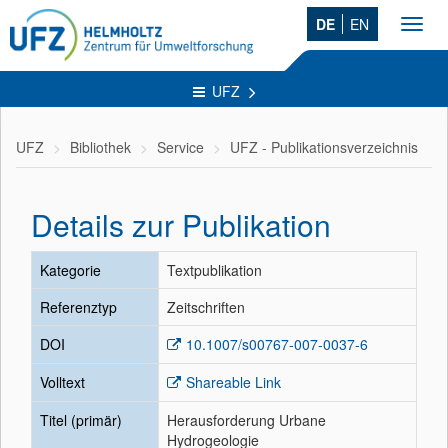
DE
EN
Toggl
navig
UFZ
UFZ
Bibliothek
Service
UFZ - Publikationsverzeichnis
Details zur Publikation
Kategorie
Textpublikation
Referenztyp
Zeitschriften
DOI
10.1007/s00767-007-0037-6
Volltext
Shareable Link
Titel (primär)
Herausforderung Urbane
Hydrogeologie