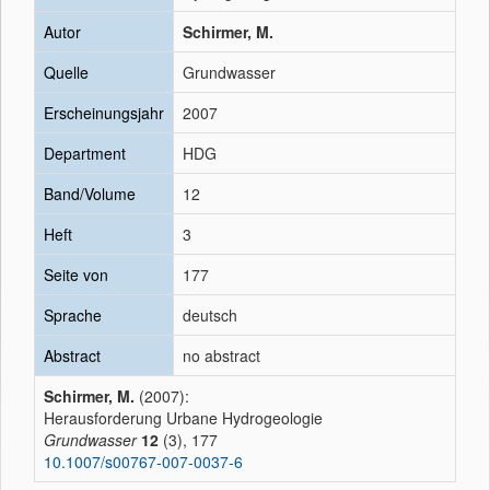
Autor
Schirmer, M.
Quelle
Grundwasser
Erscheinungsjahr
2007
Department
HDG
Band/Volume
12
Heft
3
Seite von
177
Sprache
deutsch
Abstract
no abstract
Schirmer, M.
(2007):
Herausforderung Urbane Hydrogeologie
Grundwasser
12
(3), 177
10.1007/s00767-007-0037-6