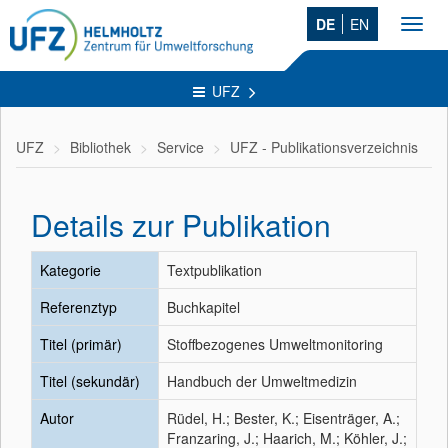
DE
EN
Toggl
navig
UFZ
UFZ
Bibliothek
Service
UFZ - Publikationsverzeichnis
Details zur Publikation
Kategorie
Textpublikation
Referenztyp
Buchkapitel
Titel (primär)
Stoffbezogenes Umweltmonitoring
Titel (sekundär)
Handbuch der Umweltmedizin
Autor
Rüdel, H.; Bester, K.; Eisenträger, A.;
Franzaring, J.; Haarich, M.; Köhler, J.;