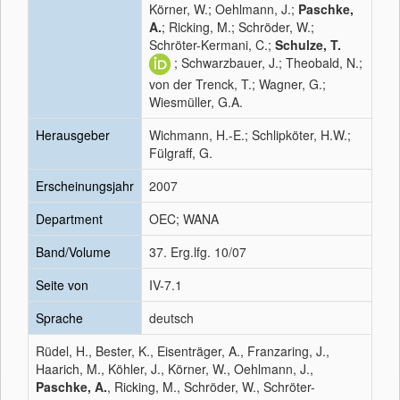
Körner, W.; Oehlmann, J.;
Paschke,
A.
; Ricking, M.; Schröder, W.;
Schröter-Kermani, C.;
Schulze, T.
; Schwarzbauer, J.; Theobald, N.;
von der Trenck, T.; Wagner, G.;
Wiesmüller, G.A.
Herausgeber
Wichmann, H.-E.; Schlipköter, H.W.;
Fülgraff, G.
Erscheinungsjahr
2007
Department
OEC; WANA
Band/Volume
37. Erg.lfg. 10/07
Seite von
IV-7.1
Sprache
deutsch
Rüdel, H., Bester, K., Eisenträger, A., Franzaring, J.,
Haarich, M., Köhler, J., Körner, W., Oehlmann, J.,
Paschke, A.
, Ricking, M., Schröder, W., Schröter-