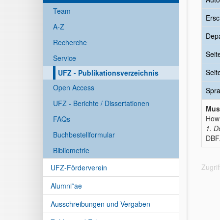
Team
Ersc
A-Z
Dep
Recherche
Seit
Service
Seit
UFZ - Publikationsverzeichnis
Open Access
Spr
UFZ - Berichte / Dissertationen
Mus
How 
FAQs
1. D
Buchbestellformular
DBFZ
Bibliometrie
Zugri
UFZ-Förderverein
Alumni*ae
Ausschreibungen und Vergaben