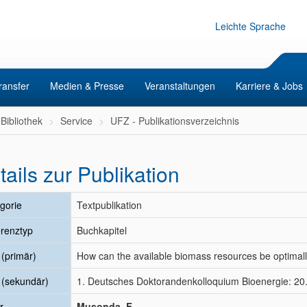
Leichte Sprache
ransfer
Medien & Presse
Veranstaltungen
Karriere & Jobs
Bibliothek
Service
UFZ - Publikationsverzeichnis
tails zur Publikation
gorie
Textpublikation
renztyp
Buchkapitel
l (primär)
How can the available biomass resources be optimal
l (sekundär)
1. Deutsches Doktorandenkolloquium Bioenergie: 20
r
Musonda, F.