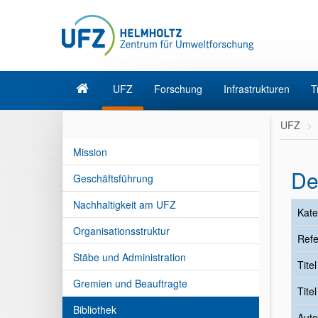
UFZ
Forschung
Infrastrukturen
T
UFZ
Mission
De
Geschäftsführung
Nachhaltigkeit am UFZ
Kate
Organisationsstruktur
Refe
Stäbe und Administration
Tite
Gremien und Beauftragte
Tite
Bibliothek
Auto