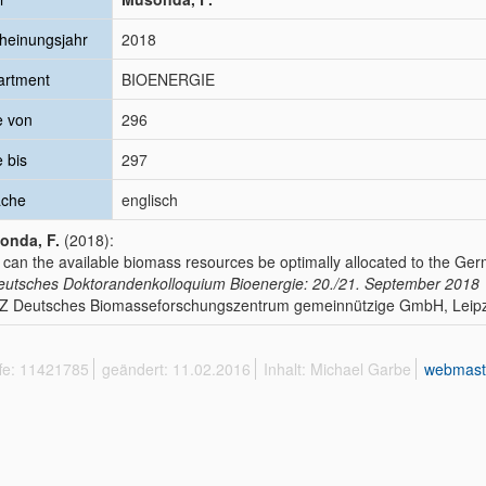
heinungsjahr
2018
artment
BIOENERGIE
e von
296
e bis
297
ache
englisch
onda, F.
(2018):
can the available biomass resources be optimally allocated to the G
eutsches Doktorandenkolloquium Bioenergie: 20./21. September 2018
 Deutsches Biomasseforschungszentrum gemeinnützige GmbH, Leipzi
ffe: 11421785
geändert: 11.02.2016
Inhalt: Michael Garbe
webmast