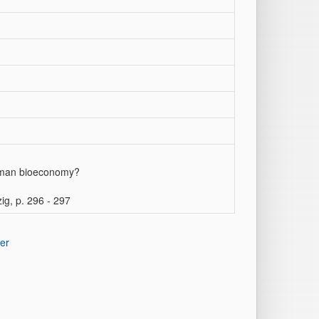
erman bioeconomy?
g, p. 296 - 297
er