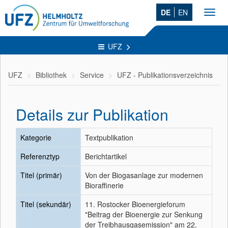
DE
EN
Toggl
navig
UFZ
UFZ
Bibliothek
Service
UFZ - Publikationsverzeichnis
Details zur Publikation
Kategorie
Textpublikation
Referenztyp
Berichtartikel
Titel (primär)
Von der Biogasanlage zur modernen
Bioraffinerie
Titel (sekundär)
11. Rostocker Bioenergieforum
"Beitrag der Bioenergie zur Senkung
der Treibhausgasemission" am 22.