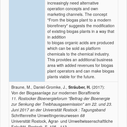
increasingly need alternative
operation concepts and own
marketing channels. The concept
"From the biogas plant to a modern
biorefinery" suggests the modification
of existing biogas plants in a way that
in addition
to biogas organic acids are produced
which can be sold as platform
chemicals to the chemical industry.
This provides an additional business
area with added revenues for biogas
plant operators and can make biogas
plants viable for the future.
Braune, M., Daniel-Gromke, J.,
Sträuber, H.
(2017):
Von der Biogasanlage zur modernen Bioraffinerie
11. Rostocker Bioenergieforum "Beitrag der Bioenergie
zur Senkung der Treibhausgasemission" am 22. und 23.
Juni 2017 an der Universität Rostock : Tagungsband
Schriftenreihe Umweltingenieurwesen
68
Universität Rostock, Agrar- und Umweltwissenschaftliche
Fakultät, Rostock, S. 105 - 113