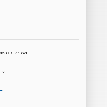
8-0053 DK: 711 Wei
ung
er