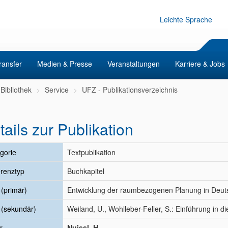
Leichte Sprache
ransfer
Medien & Presse
Veranstaltungen
Karriere & Jobs
Bibliothek
Service
UFZ - Publikationsverzeichnis
tails zur Publikation
gorie
Textpublikation
renztyp
Buchkapitel
l (primär)
Entwicklung der raumbezogenen Planung in Deut
l (sekundär)
Weiland, U., Wohlleber-Feller, S.: Einführung in
r
Nuissl, H.