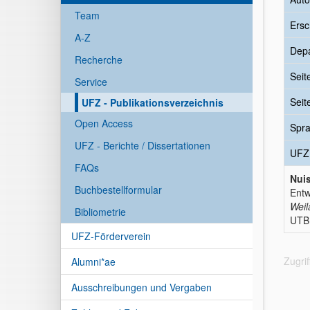
Team
Ersc
A-Z
Dep
Recherche
Seit
Service
Seit
UFZ - Publikationsverzeichnis
Open Access
Spr
UFZ - Berichte / Dissertationen
UFZ
FAQs
Nuis
Buchbestellformular
Entw
Weil
Bibliometrie
UTB,
UFZ-Förderverein
Zugri
Alumni*ae
Ausschreibungen und Vergaben