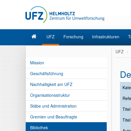
UFZ
Forschung
Infrastrukturen
T
UFZ
Mission
De
Geschäftsführung
Nachhaltigkeit am UFZ
Kate
Organisationsstruktur
Refe
Stäbe und Administration
Tite
Gremien und Beauftragte
Tite
Bibliothek
Auto