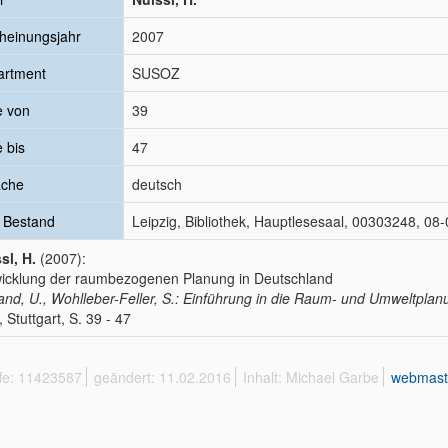
heinungsjahr
2007
artment
SUSOZ
e von
39
e bis
47
ache
deutsch
 Bestand
Leipzig, Bibliothek, Hauptlesesaal, 00303248, 0
sl, H.
(2007):
icklung der raumbezogenen Planung in Deutschland
and, U., Wohlleber-Feller, S.: Einführung in die Raum- und Umweltplan
 Stuttgart, S. 39 - 47
ffe: 11423587
geändert: 11.02.2016
Inhalt: Michael Garbe
webmast