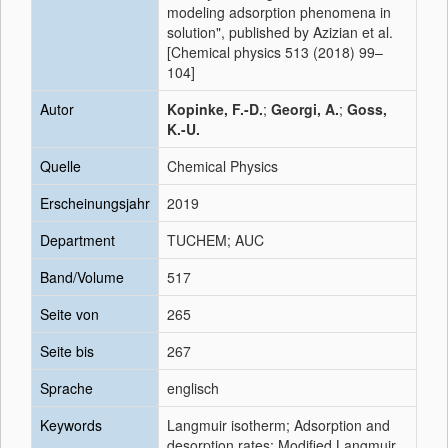
modeling adsorption phenomena in
solution", published by Azizian et al.
[Chemical physics 513 (2018) 99–
104]
Autor
Kopinke, F.-D.
;
Georgi, A.
;
Goss,
K.-U.
Quelle
Chemical Physics
Erscheinungsjahr
2019
Department
TUCHEM; AUC
Band/Volume
517
Seite von
265
Seite bis
267
Sprache
englisch
Keywords
Langmuir isotherm; Adsorption and
desorption rates; Modified Langmuir