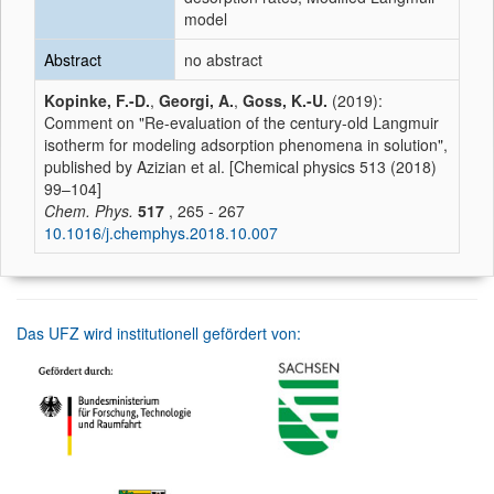
model
Abstract
no abstract
Kopinke, F.-D.
,
Georgi, A.
,
Goss, K.-U.
(2019):
Comment on "Re-evaluation of the century-old Langmuir
isotherm for modeling adsorption phenomena in solution",
published by Azizian et al. [Chemical physics 513 (2018)
99–104]
Chem. Phys.
517
, 265 - 267
10.1016/j.chemphys.2018.10.007
Das UFZ wird institutionell gefördert von: