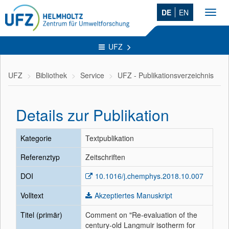
DE
EN
Toggl
navig
UFZ
UFZ
Bibliothek
Service
UFZ - Publikationsverzeichnis
Details zur Publikation
Kategorie
Textpublikation
Referenztyp
Zeitschriften
DOI
10.1016/j.chemphys.2018.10.007
Volltext
Akzeptiertes Manuskript
Titel (primär)
Comment on "Re-evaluation of the
century-old Langmuir isotherm for