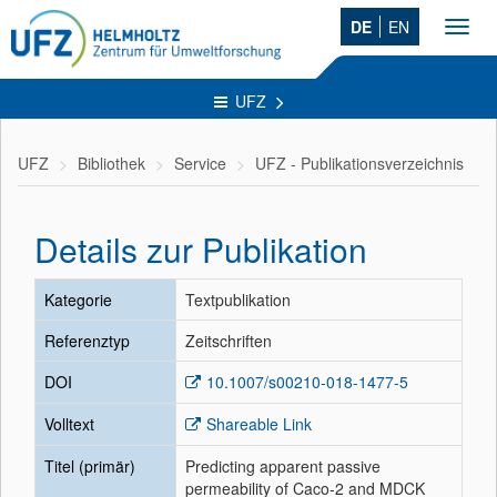
DE
EN
Toggl
navig
UFZ
UFZ
Bibliothek
Service
UFZ - Publikationsverzeichnis
Details zur Publikation
Kategorie
Textpublikation
Referenztyp
Zeitschriften
DOI
10.1007/s00210-018-1477-5
Volltext
Shareable Link
Titel (primär)
Predicting apparent passive
permeability of Caco-2 and MDCK