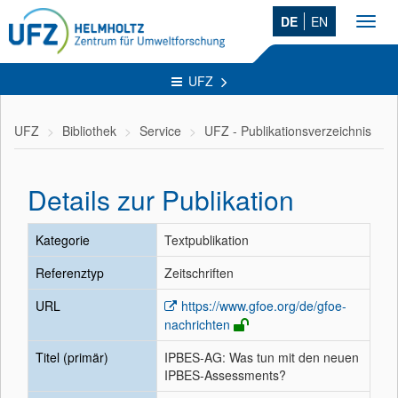
DE
EN
Toggl
navig
UFZ
UFZ
Bibliothek
Service
UFZ - Publikationsverzeichnis
Details zur Publikation
Kategorie
Textpublikation
Referenztyp
Zeitschriften
URL
https://www.gfoe.org/de/gfoe-
nachrichten
Titel (primär)
IPBES-AG: Was tun mit den neuen
IPBES-Assessments?