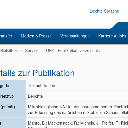
Leichte Sprache
ransfer
Medien & Presse
Veranstaltungen
Karriere & Jobs
Bibliothek
Service
UFZ - Publikationsverzeichnis
tails zur Publikation
gorie
Textpublikation
renztyp
Berichte
l (primär)
Mikrobiologische NA-Untersuchungsmethoden. Fachli
zur Erfassung des natürlichen mikrobiellen Schadstoff
r
Mahro, B.; Meckenstock, R.; Michels, J.; Pfeifer, F.;
Ric