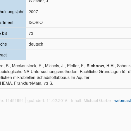
Wiesner, J.
heinungsjahr
2007
artment
ISOBIO
e bis
73
ache
deutsch
ract
o, B., Meckenstock, R., Michels, J., Pfeifer, F.,
Richnow, H.H.
, Schenk,
obiologische NA-Untersuchungsmethoden. Fachliche Grundlagen für 
rlichen mikrobiellen Schadstoffabbaus im Aquifer
EMA, Frankfurt/Main, 73 S.
ffe: 11451991
geändert: 11.02.2016
Inhalt: Michael Garbe
webmast