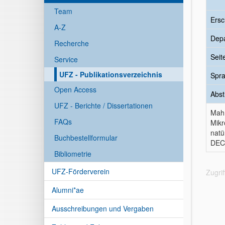
Team
Ersc
A-Z
Dep
Recherche
Seit
Service
UFZ - Publikationsverzeichnis
Spr
Open Access
Abst
UFZ - Berichte / Dissertationen
Mahr
FAQs
Mikr
natü
Buchbestellformular
DECH
Bibliometrie
UFZ-Förderverein
Zugri
Alumni*ae
Ausschreibungen und Vergaben