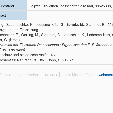
 Bestand
Leipzig, Bibliothek, Zeitschriftenlesesaal, 00525336
ract
ng, D., Januschke, K., Ledesma-Krist, G.,
Scholz, M.
, Stammel, B. (20
ergrund und Zielsetzung
Schneider, E., Werling, M., Stammel, B., Januschke, K., Ledesma-Krist, G
r, G. (Hrsg.)
iversität der Flussauen Deutschlands : Ergebnisse des F+E-Vorhabens 
 3513 85 0400)
rschutz und biologische Vielfalt
163
esamt für Naturschutz (BfN), Bonn, S. 21 - 24
ffe: 11438291
geändert: 11.02.2016
Inhalt: Michael Garbe
webmast