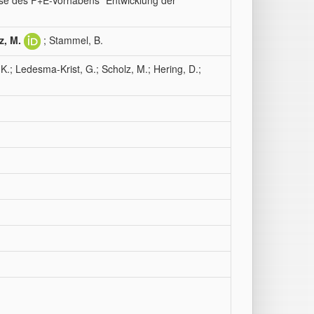
sse des F+E-Vorhabens "Entwicklung der
z, M.
; Stammel, B.
K.; Ledesma-Krist, G.; Scholz, M.; Hering, D.;