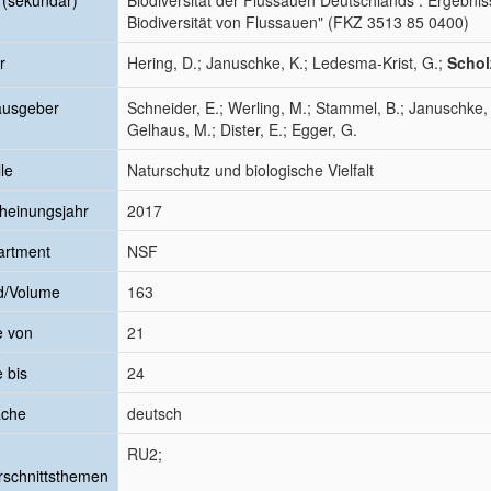
l (sekundär)
Biodiversität der Flussauen Deutschlands : Ergebni
Biodiversität von Flussauen" (FKZ 3513 85 0400)
r
Hering, D.; Januschke, K.; Ledesma-Krist, G.;
Schol
ausgeber
Schneider, E.; Werling, M.; Stammel, B.; Januschke, 
Gelhaus, M.; Dister, E.; Egger, G.
le
Naturschutz und biologische Vielfalt
heinungsjahr
2017
artment
NSF
d/Volume
163
e von
21
e bis
24
ache
deutsch
RU2;
schnittsthemen