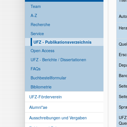
Tite
Team
A-Z
Auto
Recherche
Her
Service
UFZ - Publikationsverzeichnis
Quel
Open Access
Ersc
UFZ - Berichte / Dissertationen
Dep
FAQs
Ban
Buchbestellformular
Seit
Bibliometrie
Seit
UFZ-Förderverein
Spr
Alumni*ae
UFZ
Ausschreibungen und Vergaben
Quer