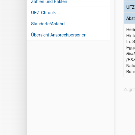
Zahlen und Fakten
UFZ
UFZ-Chronik
Abst
Standorte/Anfahrt
Heri
Übersicht Ansprechpersonen
Hint
In: 
Egge
Biod
(FKZ
Natu
Bund
Zugri