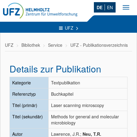
DE
EN
Toggl
navig
UFZ
UFZ
Bibliothek
Service
UFZ - Publikationsverzeichnis
Details zur Publikation
Kategorie
Textpublikation
Referenztyp
Buchkapitel
Titel (primär)
Laser scanning microscopy
Titel (sekundär)
Methods for general and molecular
microbiology
Autor
Lawrence, J.R.;
Neu, T.R.