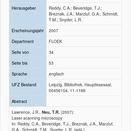
Herausgeber
Reddy, C.A.; Beveridge, T.J.;
Breznak, J.A.; Marzluf, G.A.; Schmidt,
T.M.; Snyder, L.R.
Erscheinungsjahr
2007
Department
FLOEK
Seite von
34
Seite bis
53
Sprache
englisch
UFZ Bestand
Leipzig, Bibliothek, Hauptlesesaal,
00456104, 11-1188
Abstract
Lawrence, J.R.,
Neu, T.R.
(2007):
Laser scanning microscopy
In: Reddy, C.A., Beveridge, T.J., Breznak, J.A., Marzluf,
G.A., Schmidt, T.M., Snyder, L.R. (eds.)