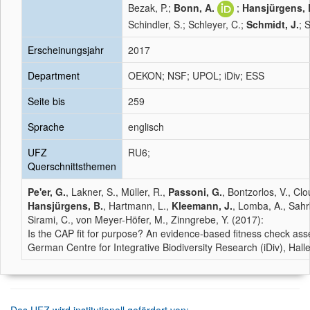
Bezak, P.;
Bonn, A.
;
Hansjürgens, 
Schindler, S.; Schleyer, C.;
Schmidt, J.
; 
Erscheinungsjahr
2017
Department
OEKON; NSF; UPOL; iDiv; ESS
Seite bis
259
Sprache
englisch
UFZ
RU6;
Querschnittsthemen
Pe'er, G.
, Lakner, S., Müller, R.,
Passoni, G.
, Bontzorlos, V., Cl
Hansjürgens, B.
, Hartmann, L.,
Kleemann, J.
, Lomba, A., Sahrb
Sirami, C., von Meyer-Höfer, M., Zinngrebe, Y. (2017):
Is the CAP fit for purpose? An evidence-based fitness check as
German Centre for Integrative Biodiversity Research (iDiv), Halle