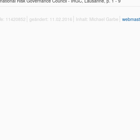
rnational Risk Governance Council - IRGC, Lausanne, p. 1 - 9
ffe: 11420852
geändert: 11.02.2016
Inhalt: Michael Garbe
webmast