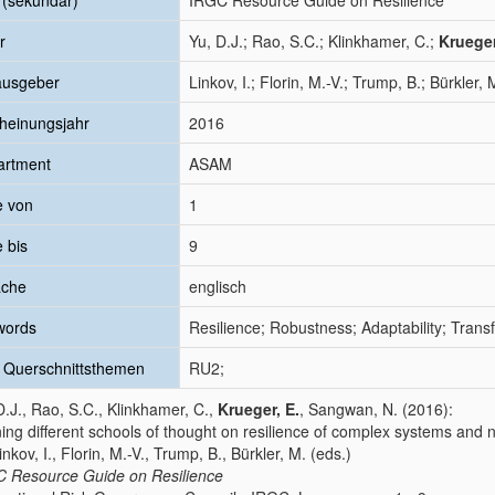
l (sekundär)
IRGC Resource Guide on Resilience
r
Yu, D.J.; Rao, S.C.; Klinkhamer, C.;
Krueger
ausgeber
Linkov, I.; Florin, M.-V.; Trump, B.; Bürkler, 
heinungsjahr
2016
artment
ASAM
e von
1
e bis
9
ache
englisch
words
Resilience; Robustness; Adaptability; Transf
 Querschnittsthemen
RU2;
D.J., Rao, S.C., Klinkhamer, C.,
Krueger, E.
, Sangwan, N. (2016):
ning different schools of thought on resilience of complex systems and 
inkov, I., Florin, M.-V., Trump, B., Bürkler, M. (eds.)
 Resource Guide on Resilience