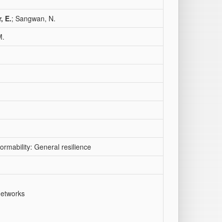
, E.
; Sangwan, N.
M.
ormability: General resilience
networks