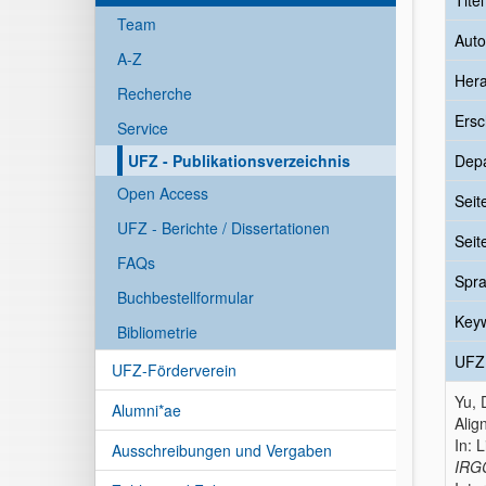
Tite
Team
Auto
A-Z
Her
Recherche
Ersc
Service
UFZ - Publikationsverzeichnis
Dep
Open Access
Seit
UFZ - Berichte / Dissertationen
Seit
FAQs
Spr
Buchbestellformular
Key
Bibliometrie
UFZ
UFZ-Förderverein
Yu, 
Alumni*ae
Alig
In: L
Ausschreibungen und Vergaben
IRGC