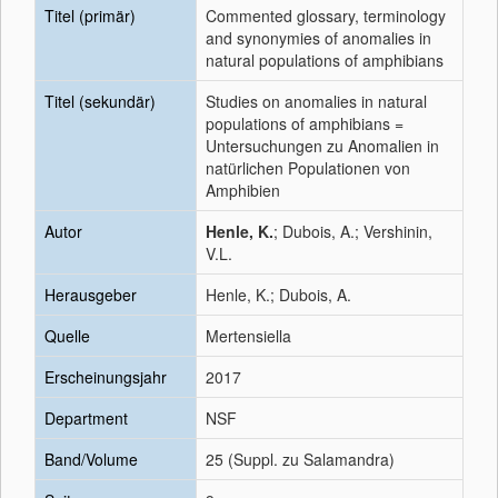
Titel (primär)
Commented glossary, terminology
and synonymies of anomalies in
natural populations of amphibians
Titel (sekundär)
Studies on anomalies in natural
populations of amphibians =
Untersuchungen zu Anomalien in
natürlichen Populationen von
Amphibien
Autor
Henle, K.
; Dubois, A.; Vershinin,
V.L.
Herausgeber
Henle, K.; Dubois, A.
Quelle
Mertensiella
Erscheinungsjahr
2017
Department
NSF
Band/Volume
25 (Suppl. zu Salamandra)