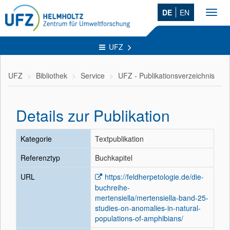
DE
EN
Toggl
navig
UFZ
UFZ
Bibliothek
Service
UFZ - Publikationsverzeichnis
Details zur Publikation
Kategorie
Textpublikation
Referenztyp
Buchkapitel
URL
https://feldherpetologie.de/die-
buchreihe-
mertensiella/mertensiella-band-25-
studies-on-anomalies-in-natural-
populations-of-amphibians/