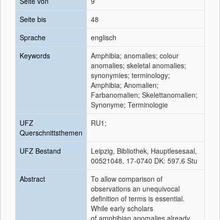
Seite von
9
Seite bis
48
Sprache
englisch
Keywords
Amphibia; anomalies; colour
anomalies; skeletal anomalies;
synonymies; terminology;
Amphibia; Anomalien;
Farbanomalien; Skelettanomalien;
Synonyme; Terminologie
UFZ
RU1;
Querschnittsthemen
UFZ Bestand
Leipzig, Bibliothek, Hauptlesesaal,
00521048, 17-0740 DK: 597.6 Stu
Abstract
To allow comparison of
observations an unequivocal
definition of terms is essential.
While early scholars
of amphibian anomalies already