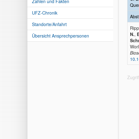
Zahlen und Fakten
Quer
UFZ-Chronik
Abst
Standorte/Anfahrt
Ripp
N.
,
E
Übersicht Ansprechpersonen
Schm
Worl
Bios
10.1
Zugri