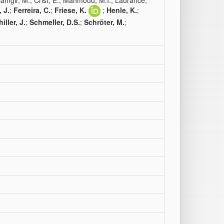
lamgir, M.; Crist, E.; Mahmoud, M.I.; Laurance,
 J.
;
Ferreira, C.
;
Friese, K.
;
Henle, K.
;
iller, J.
;
Schmeller, D.S.
;
Schröter, M.
;