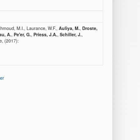
Mahmoud, M.I., Laurance, W.F.,
Auliya, M.
,
Droste,
u, A.
,
Pe'er, G.
,
Priess, J.A.
,
Schiller, J.
,
e, (2017):
er