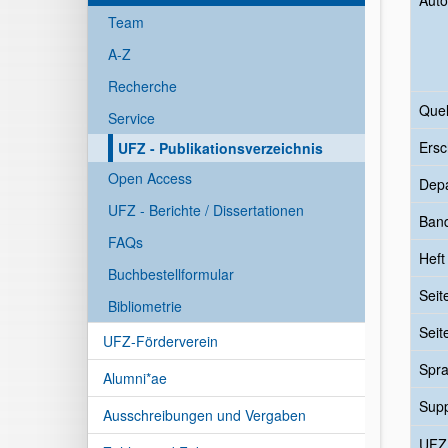
Auto
Team
A-Z
Recherche
Quel
Service
Ersc
UFZ - Publikationsverzeichnis
Open Access
Dep
UFZ - Berichte / Dissertationen
Ban
FAQs
Heft
Buchbestellformular
Seit
Bibliometrie
Seit
UFZ-Förderverein
Spr
Alumni*ae
Sup
Ausschreibungen und Vergaben
UFZ