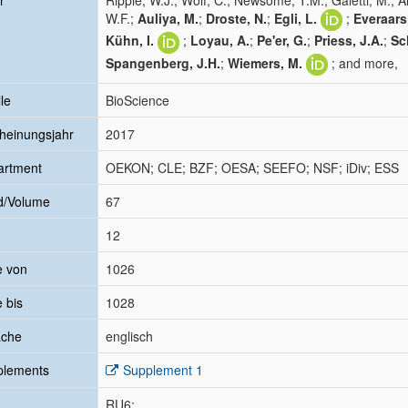
r
Ripple, W.J.; Wolf, C.; Newsome, T.M.; Galetti, M.; A
W.F.;
Auliya, M.
;
Droste, N.
;
Egli, L.
;
Everaars,
Kühn, I.
;
Loyau, A.
;
Pe'er, G.
;
Priess, J.A.
;
Sch
Spangenberg, J.H.
;
Wiemers, M.
; and more,
le
BioScience
heinungsjahr
2017
artment
OEKON; CLE; BZF; OESA; SEEFO; NSF; iDiv; ESS
d/Volume
67
12
e von
1026
e bis
1028
ache
englisch
plements
Supplement 1
RU6;