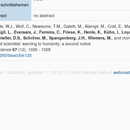
schnittsthemen
ract
no abstract
le, W.J., Wolf, C., Newsome, T.M., Galetti, M., Alamgir, M., Crist, E., 
gli, L.
,
Everaars, J.
,
Ferreira, C.
,
Friese, K.
,
Henle, K.
,
Kühn, I.
,
Loya
eller, D.S.
,
Schröter, M.
,
Spangenberg, J.H.
,
Wiemers, M.
, and mor
d scientists’ warning to humanity: a second notice
cience
67
(12), 1026 - 1028
093/biosci/bix125
ffe: 11422616
geändert: 11.02.2016
Inhalt: Michael Garbe
webmast