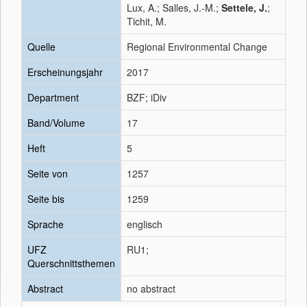
Lux, A.; Salles, J.-M.;
Settele, J.
;
Tichit, M.
Quelle
Regional Environmental Change
Erscheinungsjahr
2017
Department
BZF; iDiv
Band/Volume
17
Heft
5
Seite von
1257
Seite bis
1259
Sprache
englisch
UFZ
RU1;
Querschnittsthemen
Abstract
no abstract