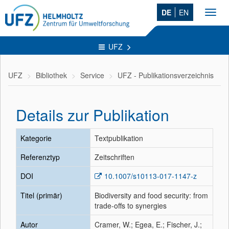
DE
EN
Toggl
navig
UFZ
UFZ
Bibliothek
Service
UFZ - Publikationsverzeichnis
Details zur Publikation
Kategorie
Textpublikation
Referenztyp
Zeitschriften
DOI
10.1007/s10113-017-1147-z
Titel (primär)
Biodiversity and food security: from
trade-offs to synergies
Autor
Cramer, W.; Egea, E.; Fischer, J.;