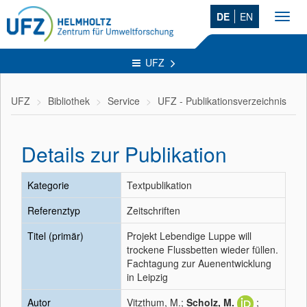
DE
EN
Toggl
navig
UFZ
UFZ
Bibliothek
Service
UFZ - Publikationsverzeichnis
Details zur Publikation
Kategorie
Textpublikation
Referenztyp
Zeitschriften
Titel (primär)
Projekt Lebendige Luppe will
trockene Flussbetten wieder füllen.
Fachtagung zur Auenentwicklung
in Leipzig
Autor
Vitzthum, M.;
Scholz, M.
;