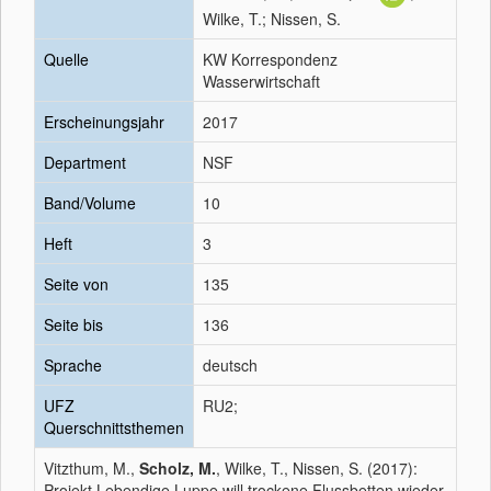
Wilke, T.; Nissen, S.
Quelle
KW Korrespondenz
Wasserwirtschaft
Erscheinungsjahr
2017
Department
NSF
Band/Volume
10
Heft
3
Seite von
135
Seite bis
136
Sprache
deutsch
UFZ
RU2;
Querschnittsthemen
Vitzthum, M.,
Scholz, M.
, Wilke, T., Nissen, S. (2017):
Projekt Lebendige Luppe will trockene Flussbetten wieder