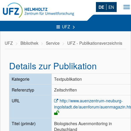
DE
EN
To
na
UFZ
UFZ
Bibliothek
Service
UFZ - Publikationsverzeichnis
Details zur Publikation
Kategorie
Textpublikation
Referenztyp
Zeitschriften
URL
http://www.auenzentrum-neuburg-
ingolstadt.de/auenforum/auenmagazin.ht
Titel (primär)
Biologisches Auenmonitoring in
Deutschland