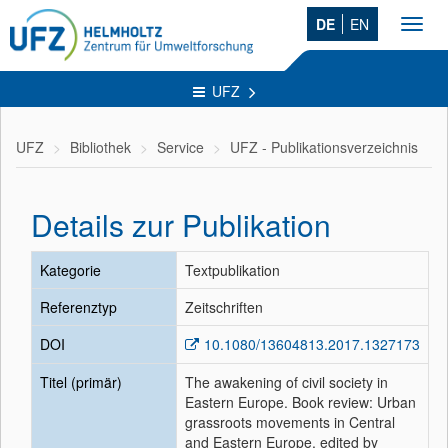
DE
EN
Toggl
navig
UFZ
UFZ
Bibliothek
Service
UFZ - Publikationsverzeichnis
Details zur Publikation
Kategorie
Textpublikation
Referenztyp
Zeitschriften
DOI
10.1080/13604813.2017.1327173
Titel (primär)
The awakening of civil society in
Eastern Europe. Book review: Urban
grassroots movements in Central
and Eastern Europe, edited by