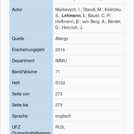
Autor
Markevych, I.; Standl, M.; Koletzko,
S.;
Lehmann, I.
; Bauer, C.-P.;
Hoffmann, B.; von Berg, A.; Berdel,
D.; Heinrich, J.
Quelle
Allergy
Erscheinungsjahr
2016
Department
IMMU
Band/Volume
71
Heft
S102
Seite von
273
Seite bis
273
Sprache
englisch
UFZ
RU3;
Querschnittsthemen