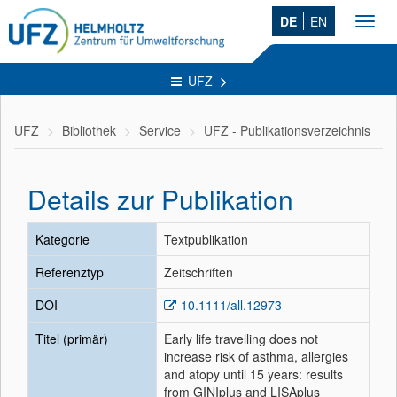
DE
EN
Toggl
navig
UFZ
UFZ
Bibliothek
Service
UFZ - Publikationsverzeichnis
Details zur Publikation
Kategorie
Textpublikation
Referenztyp
Zeitschriften
DOI
10.1111/all.12973
Titel (primär)
Early life travelling does not
increase risk of asthma, allergies
and atopy until 15 years: results
from GINIplus and LISAplus