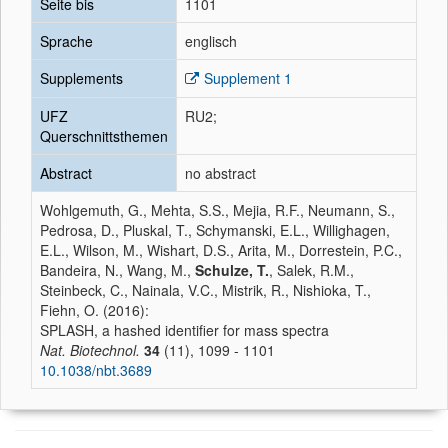
Seite bis
1101
Sprache
englisch
Supplements
Supplement 1
UFZ
RU2;
Querschnittsthemen
Abstract
no abstract
Wohlgemuth, G., Mehta, S.S., Mejia, R.F., Neumann, S.,
Pedrosa, D., Pluskal, T., Schymanski, E.L., Willighagen,
E.L., Wilson, M., Wishart, D.S., Arita, M., Dorrestein, P.C.,
Bandeira, N., Wang, M.,
Schulze, T.
, Salek, R.M.,
Steinbeck, C., Nainala, V.C., Mistrik, R., Nishioka, T.,
Fiehn, O. (2016):
SPLASH, a hashed identifier for mass spectra
Nat. Biotechnol.
34
(11), 1099 - 1101
10.1038/nbt.3689