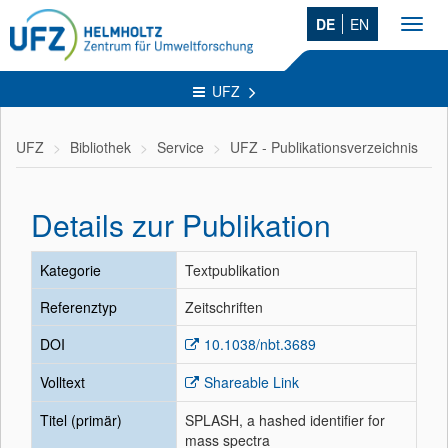
DE
EN
Toggl
navig
UFZ
UFZ
Bibliothek
Service
UFZ - Publikationsverzeichnis
Details zur Publikation
Kategorie
Textpublikation
Referenztyp
Zeitschriften
DOI
10.1038/nbt.3689
Volltext
Shareable Link
Titel (primär)
SPLASH, a hashed identifier for
mass spectra