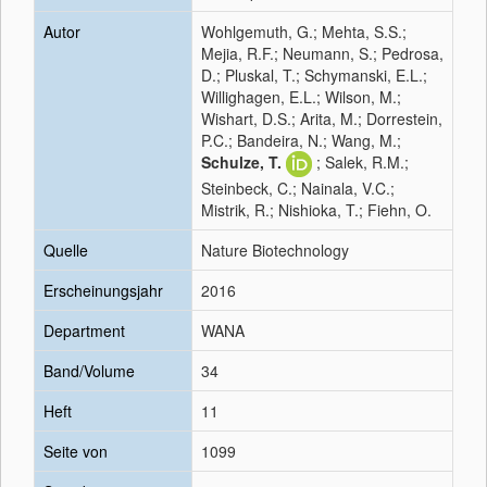
Autor
Wohlgemuth, G.; Mehta, S.S.;
Mejia, R.F.; Neumann, S.; Pedrosa,
D.; Pluskal, T.; Schymanski, E.L.;
Willighagen, E.L.; Wilson, M.;
Wishart, D.S.; Arita, M.; Dorrestein,
P.C.; Bandeira, N.; Wang, M.;
Schulze, T.
; Salek, R.M.;
Steinbeck, C.; Nainala, V.C.;
Mistrik, R.; Nishioka, T.; Fiehn, O.
Quelle
Nature Biotechnology
Erscheinungsjahr
2016
Department
WANA
Band/Volume
34
Heft
11
Seite von
1099