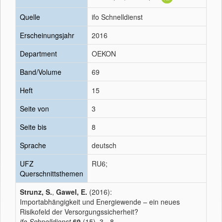
Quelle
ifo Schnelldienst
Erscheinungsjahr
2016
Department
OEKON
Band/Volume
69
Heft
15
Seite von
3
Seite bis
8
Sprache
deutsch
UFZ
RU6;
Querschnittsthemen
Strunz, S.
,
Gawel, E.
(2016):
Importabhängigkeit und Energiewende – ein neues
Risikofeld der Versorgungssicherheit?
ifo Schnelldienst
69
(15), 3 - 8