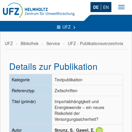
DE
EN
Toggl
navig
UFZ
UFZ
Bibliothek
Service
UFZ - Publikationsverzeichnis
Details zur Publikation
Kategorie
Textpublikation
Referenztyp
Zeitschriften
Titel (primär)
Importabhängigkeit und
Energiewende – ein neues
Risikofeld der
Versorgungssicherheit?
Autor
Strunz, S.
;
Gawel, E.