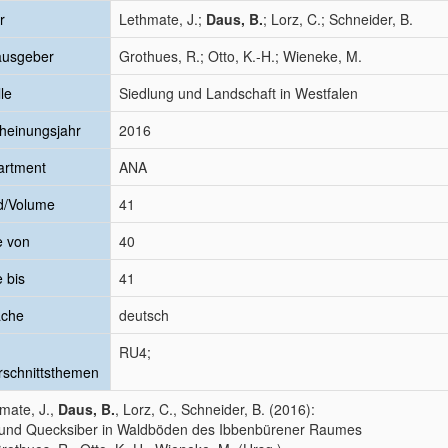
r
Lethmate, J.;
Daus, B.
; Lorz, C.; Schneider, B.
ausgeber
Grothues, R.; Otto, K.-H.; Wieneke, M.
le
Siedlung und Landschaft in Westfalen
heinungsjahr
2016
artment
ANA
d/Volume
41
e von
40
e bis
41
ache
deutsch
RU4;
schnittsthemen
mate, J.,
Daus, B.
, Lorz, C., Schneider, B. (2016):
 und Quecksiber in Waldböden des Ibbenbürener Raumes