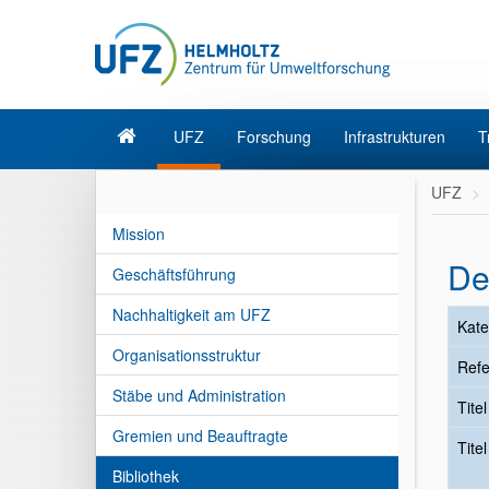
UFZ
Forschung
Infrastrukturen
T
UFZ
Mission
De
Geschäftsführung
Nachhaltigkeit am UFZ
Kate
Organisationsstruktur
Refe
Stäbe und Administration
Tite
Gremien und Beauftragte
Tite
Bibliothek