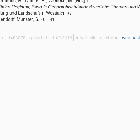
Grothues, R., Otto, K.-H., Wieneke, M. (Hrsg.)
falen Regional, Band 3: Geographisch-landeskundliche Themen und W
lung und Landschaft in Westfalen
41
endorff, Münster, S. 40 - 41
ffe: 11453975
geändert: 11.02.2016
Inhalt: Michael Garbe
webmast