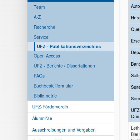
Auto
Team
A-Z
Her
Recherche
Quel
Service
Ersc
UFZ - Publikationsverzeichnis
Dep
Open Access
Ban
UFZ - Berichte / Dissertationen
Seit
FAQs
Buchbestellformular
Seit
Bibliometrie
Spr
UFZ-Förderverein
UFZ
Quer
Alumni*ae
Leth
Ausschreibungen und Vergaben
Blei