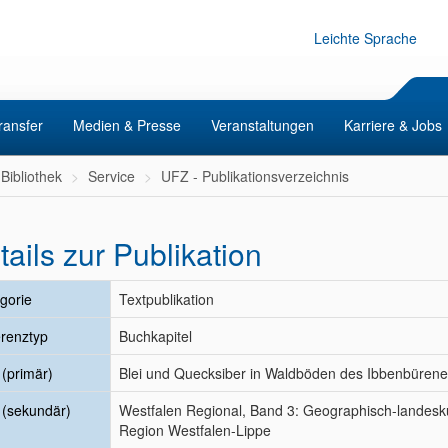
Leichte Sprache
ransfer
Medien & Presse
Veranstaltungen
Karriere & Jobs
Bibliothek
Service
UFZ - Publikationsverzeichnis
tails zur Publikation
gorie
Textpublikation
renztyp
Buchkapitel
l (primär)
Blei und Quecksiber in Waldböden des Ibbenbüren
l (sekundär)
Westfalen Regional, Band 3: Geographisch-landes
Region Westfalen-Lippe