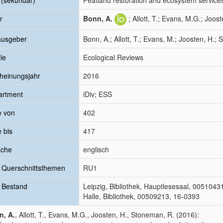
l (sekundär)
Peatland restoration and ecosystem services:
r
Bonn, A.
; Allott, T.; Evans, M.G.; Joo
ausgeber
Bonn, A.; Allott, T.; Evans, M.; Joosten, H.;
le
Ecological Reviews
heinungsjahr
2016
artment
iDiv; ESS
e von
402
e bis
417
ache
englisch
 Querschnittsthemen
RU1
 Bestand
Leipzig, Bibliothek, Hauptlesesaal, 005104
Halle, Bibliothek, 00509213, 16-0393
n, A.
, Allott, T., Evans, M.G., Joosten, H., Stoneman, R. (2016):