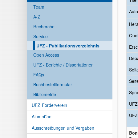
Tite
Team
Auto
A-Z
Her
Recherche
Quel
Service
UFZ - Publikationsverzeichnis
Ersc
Open Access
Dep
UFZ - Berichte / Dissertationen
Seit
FAQs
Seit
Buchbestellformular
Spr
Bibliometrie
UFZ
UFZ-Förderverein
UFZ
Alumni*ae
Ausschreibungen und Vergaben
Bon