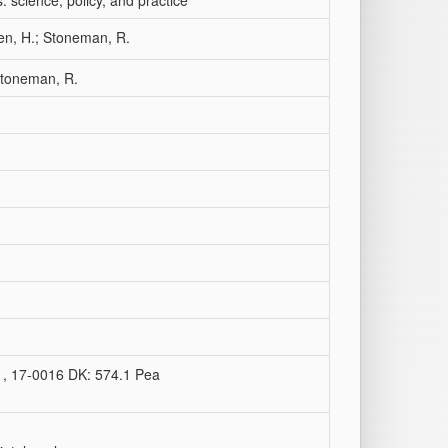
 science, policy, and practice
sten, H.; Stoneman, R.
 Stoneman, R.
31, 17-0016 DK: 574.1 Pea