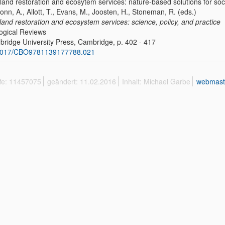
land restoration and ecosytem services: nature-based solutions for soc
Bonn, A., Allott, T., Evans, M., Joosten, H., Stoneman, R. (eds.)
land restoration and ecosystem services: science, policy, and practice
ogical Reviews
ridge University Press, Cambridge, p. 402 - 417
1017/CBO9781139177788.021
ffe: 11457075
geändert: 11.02.2016
Inhalt: Michael Garbe
webmast