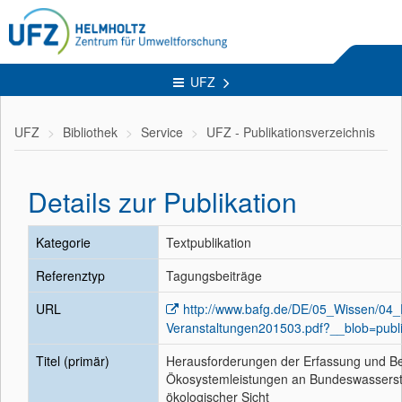
UFZ
UFZ
Bibliothek
Service
UFZ - Publikationsverzeichnis
Details zur Publikation
Kategorie
Textpublikation
Referenztyp
Tagungsbeiträge
URL
http://www.bafg.de/DE/05_Wissen/04_
Veranstaltungen201503.pdf?__blob=publi
Titel (primär)
Herausforderungen der Erfassung und B
Ökosystemleistungen an Bundeswassers
ökologischer Sicht