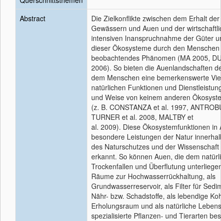
Querschnittsthemen
Abstract
Die Zielkonflikte zwischen dem Erhalt der 
Gewässern und Auen und der wirtschaftl
intensiven Inanspruchnahme der Güter u
dieser Ökosysteme durch den Menschen s
beobachtendes Phänomen (MA 2005, DU
2006). So bieten die Auenlandschaften d
dem Menschen eine bemerkenswerte Vielf
natürlichen Funktionen und Dienstleistung
und Weise von keinem anderen Ökosyste
(z. B. CONSTANZA et al. 1997, ANTROB
TURNER et al. 2008, MALTBY et
al. 2009). Diese Ökosystemfunktionen in 
besondere Leistungen der Natur innerhal
des Naturschutzes und der Wissenschaft 
erkannt. So können Auen, die dem natür
Trockenfallen und Überflutung unterliegen
Räume zur Hochwasserrückhaltung, als
Grundwasserreservoir, als Filter für Sed
Nähr- bzw. Schadstoffe, als lebendige Koh
Erholungsraum und als natürliche Leben
spezialisierte Pflanzen- und Tierarten bes