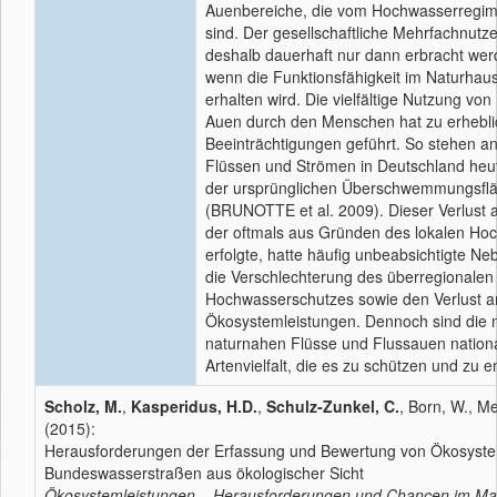
Auenbereiche, die vom Hochwasserregim
sind. Der gesellschaftliche Mehrfachnut
deshalb dauerhaft nur dann erbracht wer
wenn die Funktionsfähigkeit im Naturhaush
erhalten wird. Die vielfältige Nutzung vo
Auen durch den Menschen hat zu erhebl
Beeinträchtigungen geführt. So stehen a
Flüssen und Strömen in Deutschland heu
der ursprünglichen Überschwemmungsflä
(BRUNOTTE et al. 2009). Dieser Verlust 
der oftmals aus Gründen des lokalen Ho
erfolgte, hatte häufig unbeabsichtigte Neb
die Verschlechterung des überregionalen
Hochwasserschutzes sowie den Verlust an
Ökosystemleistungen. Dennoch sind die 
naturnahen Flüsse und Flussauen nationa
Artenvielfalt, die es zu schützen und zu en
Scholz, M.
,
Kasperidus, H.D.
,
Schulz-Zunkel, C.
, Born, W., Me
(2015):
Herausforderungen der Erfassung und Bewertung von Ökosyste
Bundeswasserstraßen aus ökologischer Sicht
Ökosystemleistungen – Herausforderungen und Chancen im M