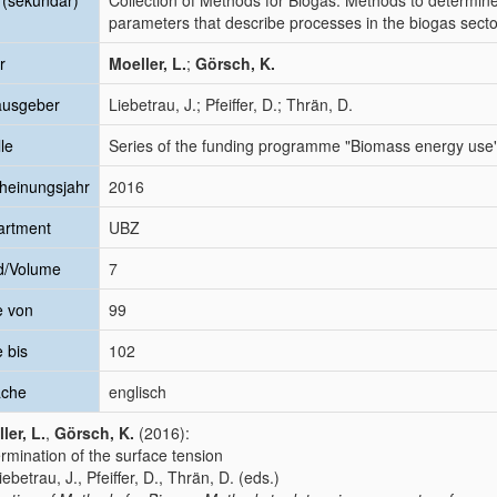
l (sekundär)
Collection of Methods for Biogas. Methods to determin
parameters that describe processes in the biogas secto
r
Moeller, L.
;
Görsch, K.
ausgeber
Liebetrau, J.; Pfeiffer, D.; Thrän, D.
le
Series of the funding programme "Biomass energy use
heinungsjahr
2016
artment
UBZ
d/Volume
7
e von
99
e bis
102
ache
englisch
ler, L.
,
Görsch, K.
(2016):
rmination of the surface tension
iebetrau, J., Pfeiffer, D., Thrän, D. (eds.)