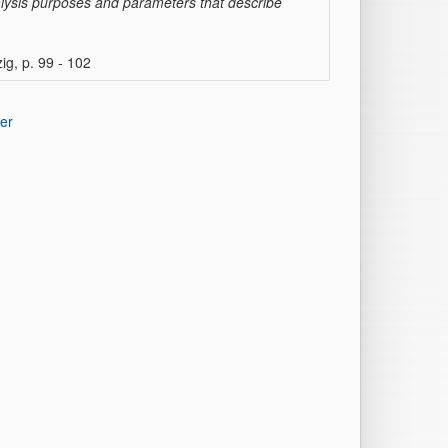
alysis purposes and parameters that describe
, p. 99 - 102
er