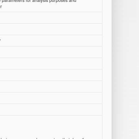
e parameters for analysis purposes and
r
"