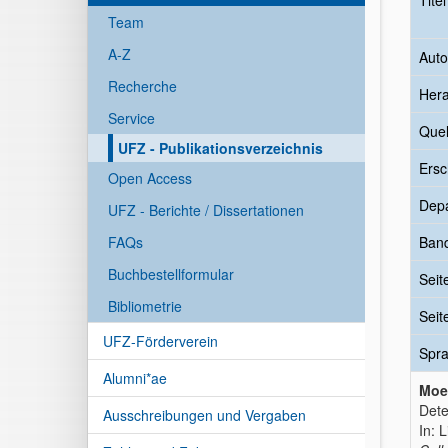
Tite
Team
A-Z
Auto
Recherche
Her
Service
Quel
UFZ - Publikationsverzeichnis
Ersc
Open Access
Dep
UFZ - Berichte / Dissertationen
FAQs
Ban
Buchbestellformular
Seit
Bibliometrie
Seit
UFZ-Förderverein
Spr
Alumni*ae
Moel
Dete
Ausschreibungen und Vergaben
In: L