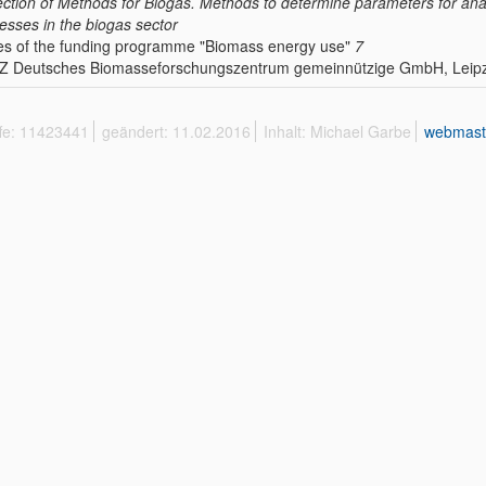
ection of Methods for Biogas. Methods to determine parameters for an
esses in the biogas sector
es of the funding programme "Biomass energy use"
7
 Deutsches Biomasseforschungszentrum gemeinnützige GmbH, Leipzig
ffe: 11423441
geändert: 11.02.2016
Inhalt: Michael Garbe
webmast