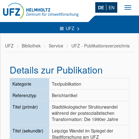
DE
EN
Toggl
navig
UFZ
UFZ
Bibliothek
Service
UFZ - Publikationsverzeichnis
Details zur Publikation
Kategorie
Textpublikation
Referenztyp
Berichtartikel
Titel (primär)
Stadtökologischer Strukturwandel
während der postsozialistischen
Transformation: Die 1990er Jahre
Titel (sekundär)
Leipzigs Wandel im Spiegel der
Stadtforschung am UFZ