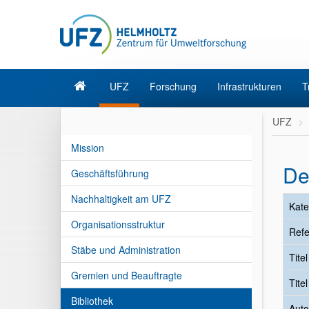
UFZ
Forschung
Infrastrukturen
T
UFZ
Mission
De
Geschäftsführung
Nachhaltigkeit am UFZ
Kate
Organisationsstruktur
Refe
Stäbe und Administration
Tite
Gremien und Beauftragte
Tite
Bibliothek
Auto