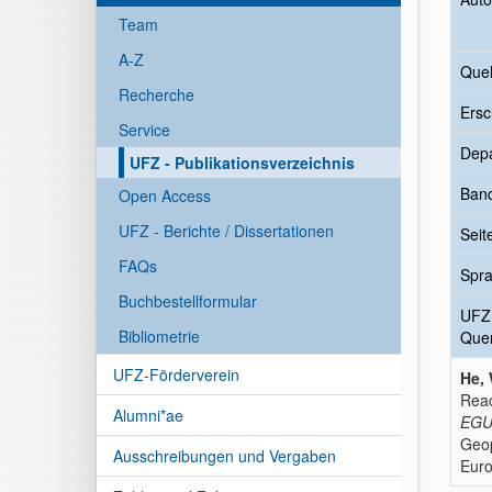
Team
A-Z
Quel
Recherche
Ersc
Service
Dep
UFZ - Publikationsverzeichnis
Ban
Open Access
UFZ - Berichte / Dissertationen
Seit
FAQs
Spr
Buchbestellformular
UFZ
Bibliometrie
Quer
UFZ-Förderverein
He, 
Reac
Alumni*ae
EGU 
Geop
Ausschreibungen und Vergaben
Eur