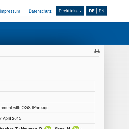
Direktlinks
DE
EN
Impressum
Datenschutz
ironment with OGS-IPhreeqc
 April 2015
bacher, T.
;
Naumov, D.
;
Shao, H.
;