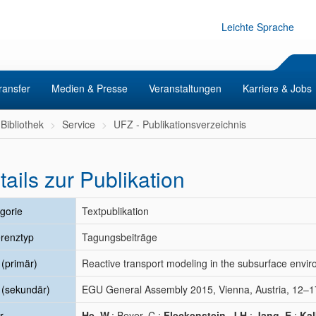
Leichte Sprache
ransfer
Medien & Presse
Veranstaltungen
Karriere & Jobs
Bibliothek
Service
UFZ - Publikationsverzeichnis
tails zur Publikation
gorie
Textpublikation
renztyp
Tagungsbeiträge
l (primär)
Reactive transport modeling in the subsurface env
l (sekundär)
EGU General Assembly 2015, Vienna, Austria, 12–17
r
He, W.
; Beyer, C.;
Fleckenstein, J.H.
;
Jang, E.
;
Kal