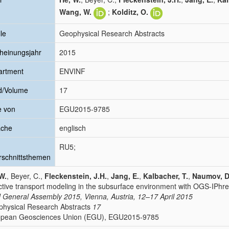
Wang, W.
;
Kolditz, O.
le
Geophysical Research Abstracts
heinungsjahr
2015
artment
ENVINF
d/Volume
17
e von
EGU2015-9785
ache
englisch
RU5;
schnittsthemen
W.
, Beyer, C.,
Fleckenstein, J.H.
,
Jang, E.
,
Kalbacher, T.
,
Naumov, D
tive transport modeling in the subsurface environment with OGS-IPhr
General Assembly 2015, Vienna, Austria, 12–17 April 2015
hysical Research Abstracts
17
opean Geosciences Union (EGU), EGU2015-9785