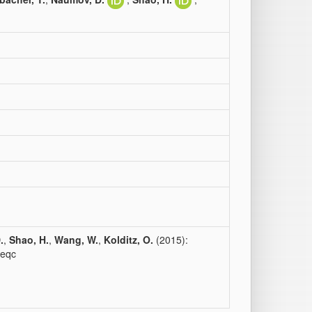
.
,
Shao, H.
,
Wang, W.
,
Kolditz, O.
(2015):
eeqc