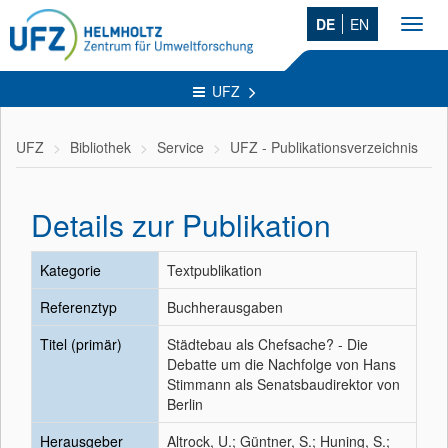
DE
EN
Toggl
navig
UFZ
UFZ
Bibliothek
Service
UFZ - Publikationsverzeichnis
Details zur Publikation
Kategorie
Textpublikation
Referenztyp
Buchherausgaben
Titel (primär)
Städtebau als Chefsache? - Die
Debatte um die Nachfolge von Hans
Stimmann als Senatsbaudirektor von
Berlin
Herausgeber
Altrock, U.; Güntner, S.; Huning, S.;