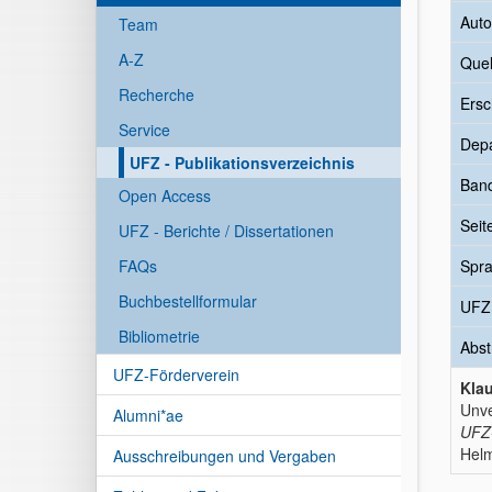
Auto
Team
A-Z
Quel
Recherche
Ersc
Service
Dep
UFZ - Publikationsverzeichnis
Ban
Open Access
Seit
UFZ - Berichte / Dissertationen
FAQs
Spr
Buchbestellformular
UFZ
Bibliometrie
Abst
UFZ-Förderverein
Klau
Unve
Alumni*ae
UFZ-
Helm
Ausschreibungen und Vergaben