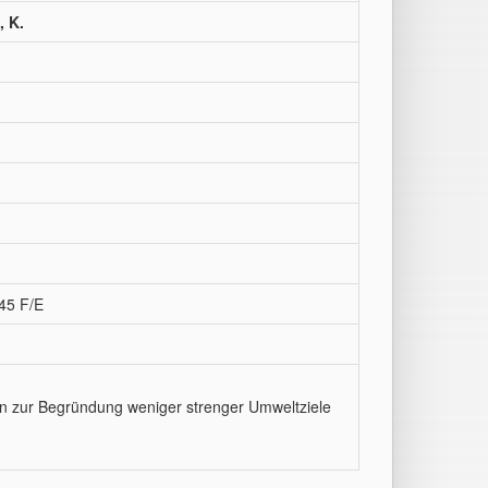
, K.
45 F/E
en zur Begründung weniger strenger Umweltziele