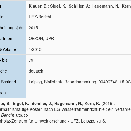
r
Klauer, B.
;
Sigel, K.
;
Schiller, J.
;
Hagemann, N.
;
Kern
le
UFZ-Bericht
heinungsjahr
2015
artment
OEKON; UPR
d/Volume
1/2015
e bis
79
ache
deutsch
 Bestand
Leipzig, Bibliothek, Reportsammlung, 00496742, 15-02
ract
er, B.
,
Sigel, K.
,
Schiller, J.
,
Hagemann, N.
,
Kern, K.
(2015):
rhältnismäßige Kosten nach EG-Wasserrahmenrichtlinie : ein Verfahr
Bericht
1/2015
holtz-Zentrum für Umweltforschung - UFZ, Leipzig, 79 S.