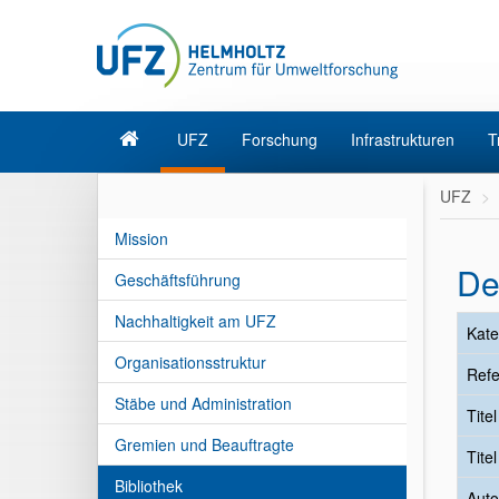
UFZ
Forschung
Infrastrukturen
T
UFZ
Mission
De
Geschäftsführung
Nachhaltigkeit am UFZ
Kate
Organisationsstruktur
Refe
Stäbe und Administration
Tite
Gremien und Beauftragte
Tite
Bibliothek
Auto