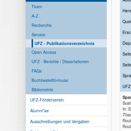
Team
Her
A-Z
Quel
Recherche
Ersc
Service
Dep
UFZ - Publikationsverzeichnis
Open Access
Seit
UFZ - Berichte / Dissertationen
Seit
FAQs
Spr
Buchbestellformular
UFZ
Bibliometrie
Spa
UFZ-Förderverein
Sust
In: 
Alumni*ae
Theo
Rout
Ausschreibungen und Vergaben
Rout