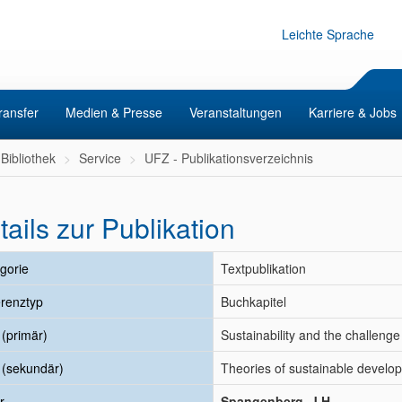
Leichte Sprache
ransfer
Medien & Presse
Veranstaltungen
Karriere & Jobs
Bibliothek
Service
UFZ - Publikationsverzeichnis
tails zur Publikation
gorie
Textpublikation
renztyp
Buchkapitel
l (primär)
Sustainability and the challeng
l (sekundär)
Theories of sustainable develo
r
Spangenberg, J.H.