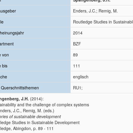
ausgeber
Enders, J.C.; Remig, M.
le
Routledge Studies in Sustaina
heinungsjahr
2014
artment
BZF
e von
89
e bis
111
ache
englisch
 Querschnittsthemen
RU1;
ngenberg, J.H.
(2014):
ainability and the challenge of complex systems
Enders, J.C., Remig, M. (eds.)
ries of sustainable development
ledge Studies in Sustainable Development
ledge, Abingdon, p. 89 - 111