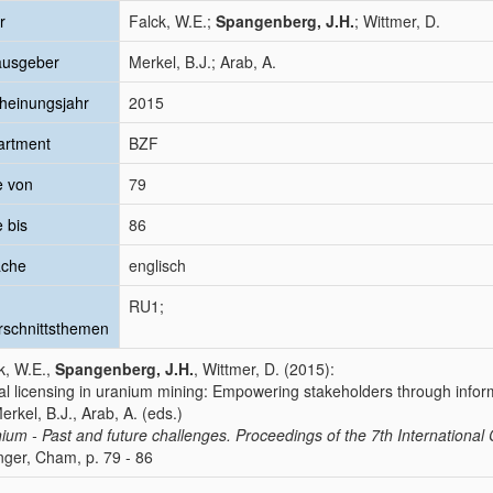
r
Falck, W.E.;
Spangenberg, J.H.
; Wittmer, D.
ausgeber
Merkel, B.J.; Arab, A.
heinungsjahr
2015
artment
BZF
e von
79
e bis
86
ache
englisch
RU1;
schnittsthemen
k, W.E.,
Spangenberg, J.H.
, Wittmer, D. (2015):
al licensing in uranium mining: Empowering stakeholders through infor
Merkel, B.J., Arab, A. (eds.)
ium - Past and future challenges. Proceedings of the 7th Internation
nger, Cham, p. 79 - 86