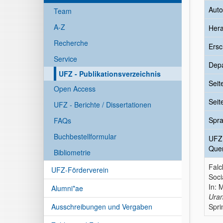
Auto
Team
A-Z
Her
Recherche
Ersc
Service
Dep
UFZ - Publikationsverzeichnis
Seit
Open Access
Seit
UFZ - Berichte / Dissertationen
Spr
FAQs
Buchbestellformular
UFZ
Quer
Bibliometrie
Falc
UFZ-Förderverein
Soci
In: 
Alumni*ae
Uran
Ausschreibungen und Vergaben
Spri