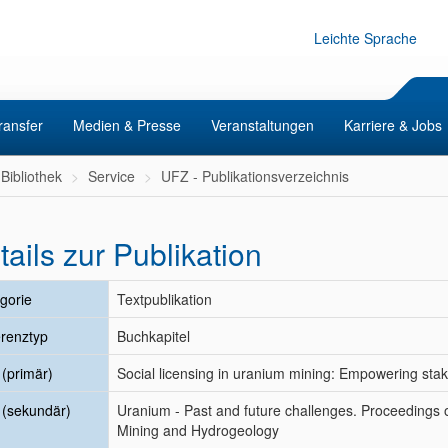
Leichte Sprache
ransfer
Medien & Presse
Veranstaltungen
Karriere & Jobs
Bibliothek
Service
UFZ - Publikationsverzeichnis
tails zur Publikation
gorie
Textpublikation
renztyp
Buchkapitel
l (primär)
Social licensing in uranium mining: Empowering sta
l (sekundär)
Uranium - Past and future challenges. Proceedings 
Mining and Hydrogeology