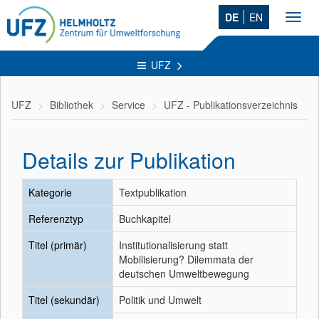
DE
EN
Toggl
navig
UFZ
UFZ
Bibliothek
Service
UFZ - Publikationsverzeichnis
Details zur Publikation
Kategorie
Textpublikation
Referenztyp
Buchkapitel
Titel (primär)
Institutionalisierung statt
Mobilisierung? Dilemmata der
deutschen Umweltbewegung
Titel (sekundär)
Politik und Umwelt