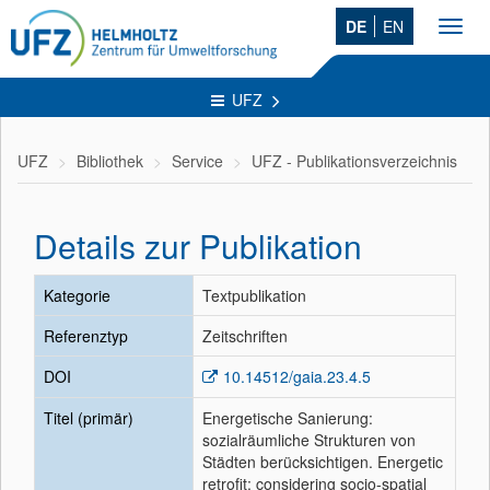
DE
EN
Toggl
navig
UFZ
UFZ
Bibliothek
Service
UFZ - Publikationsverzeichnis
Details zur Publikation
Kategorie
Textpublikation
Referenztyp
Zeitschriften
DOI
10.14512/gaia.23.4.5
Titel (primär)
Energetische Sanierung:
sozialräumliche Strukturen von
Städten berücksichtigen. Energetic
retrofit: considering socio-spatial