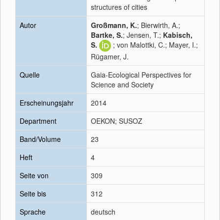
structures of cities
Autor
Großmann, K.
; Bierwirth, A.;
Bartke, S.
; Jensen, T.;
Kabisch,
S.
; von Malottki, C.; Mayer, I.;
Rügamer, J.
Quelle
Gaia-Ecological Perspectives for
Science and Society
Erscheinungsjahr
2014
Department
OEKON; SUSOZ
Band/Volume
23
Heft
4
Seite von
309
Seite bis
312
Sprache
deutsch