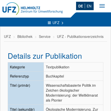
DE
EN
Toggl
navig
UFZ
UFZ
Bibliothek
Service
UFZ - Publikationsverzeichnis
Details zur Publikation
Kategorie
Textpublikation
Referenztyp
Buchkapitel
Titel (primär)
Wissenschaftsbasierte Politik im
Zeichen ökologischer
Modernisierung: der Weltklimarat
als Pionier
Titel (sekundär)
Ökologische Modernisierung. Zur