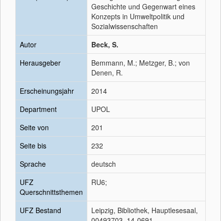
Geschichte und Gegenwart eines
Konzepts in Umweltpolitik und
Sozialwissenschaften
Autor
Beck, S.
Herausgeber
Bemmann, M.; Metzger, B.; von
Denen, R.
Erscheinungsjahr
2014
Department
UPOL
Seite von
201
Seite bis
232
Sprache
deutsch
UFZ
RU6;
Querschnittsthemen
UFZ Bestand
Leipzig, Bibliothek, Hauptlesesaal,
00493703, 14-0691