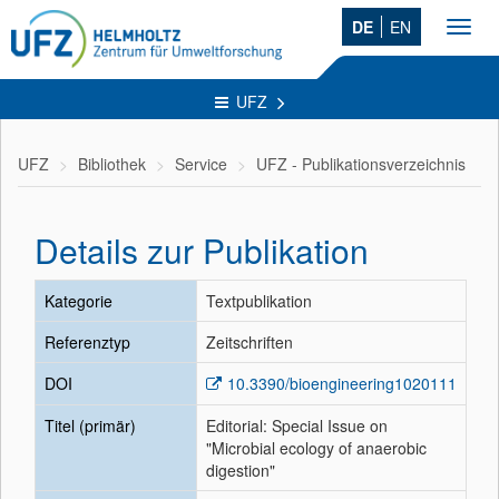
DE
EN
Toggl
navig
UFZ
UFZ
Bibliothek
Service
UFZ - Publikationsverzeichnis
Details zur Publikation
Kategorie
Textpublikation
Referenztyp
Zeitschriften
DOI
10.3390/bioengineering1020111
Titel (primär)
Editorial: Special Issue on
"Microbial ecology of anaerobic
digestion"