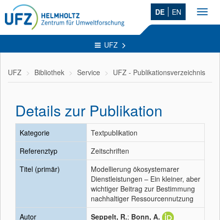
DE
EN
Toggl
navig
UFZ
UFZ
Bibliothek
Service
UFZ - Publikationsverzeichnis
Details zur Publikation
Kategorie
Textpublikation
Referenztyp
Zeitschriften
Titel (primär)
Modellierung ökosystemarer
Dienstleistungen – Ein kleiner, aber
wichtiger Beitrag zur Bestimmung
nachhaltiger Ressourcennutzung
Autor
Seppelt, R.
;
Bonn, A.