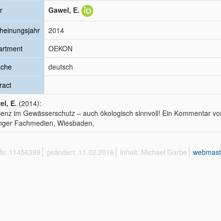
r
Gawel, E.
heinungsjahr
2014
artment
OEKON
ache
deutsch
ract
l, E.
(2014):
zienz im Gewässerschutz – auch ökologisch sinnvoll! Ein Kommentar v
nger Fachmedien, Wiesbaden,
ffe: 11456399
geändert: 11.02.2016
Inhalt: Michael Garbe
webmast