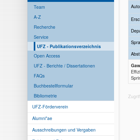
Auto
Team
A-Z
Ersc
Recherche
Dep
Service
Spr
UFZ - Publikationsverzeichnis
Abst
Open Access
Gawe
UFZ - Berichte / Dissertationen
Effi
FAQs
Spri
Buchbestellformular
Bibliometrie
Zugri
UFZ-Förderverein
Alumni*ae
Ausschreibungen und Vergaben