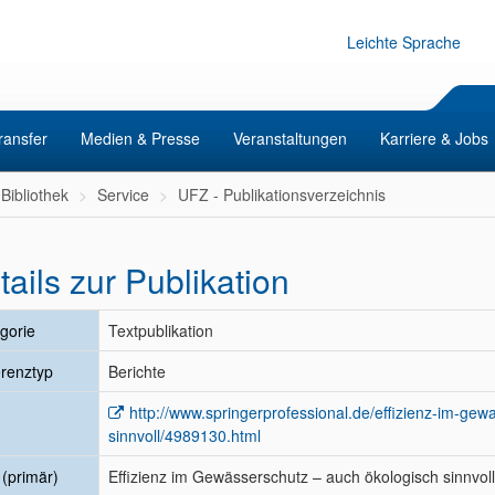
Leichte Sprache
ransfer
Medien & Presse
Veranstaltungen
Karriere & Jobs
Bibliothek
Service
UFZ - Publikationsverzeichnis
tails zur Publikation
gorie
Textpublikation
renztyp
Berichte
http://www.springerprofessional.de/effizienz-im-ge
sinnvoll/4989130.html
l (primär)
Effizienz im Gewässerschutz – auch ökologisch sinnvo