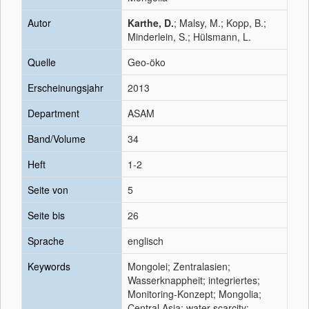
Autor
Karthe, D.
; Malsy, M.; Kopp, B.;
Minderlein, S.; Hülsmann, L.
Quelle
Geo-öko
Erscheinungsjahr
2013
Department
ASAM
Band/Volume
34
Heft
1-2
Seite von
5
Seite bis
26
Sprache
englisch
Keywords
Mongolei; Zentralasien;
Wasserknappheit; integriertes;
Monitoring-Konzept; Mongolia;
Central Asia; water scarcity;