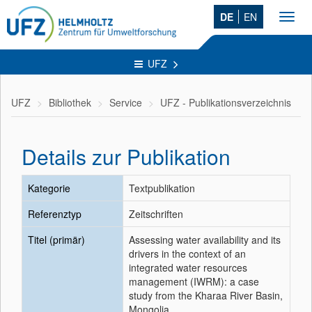
DE
EN
Toggl
navig
UFZ
UFZ
Bibliothek
Service
UFZ - Publikationsverzeichnis
Details zur Publikation
Kategorie
Textpublikation
Referenztyp
Zeitschriften
Titel (primär)
Assessing water availability and its
drivers in the context of an
integrated water resources
management (IWRM): a case
study from the Kharaa River Basin,
Mongolia