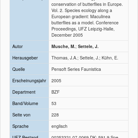
conservation of butterflies in Europe.
Vol. 2. Species ecology along a
European gradient: Maculinea
butterflies as a model. Conference
Proceedings, UFZ Leipzig-Halle,
December 2005
Autor
Musche, M.
;
Settele, J.
Herausgeber
Thomas, J.A.; Settele, J.; Kühn, E.
Quelle
Pensoft Series Faunistica
Erscheinungsjahr
2005
Department
BZF
Band/Volume
53
Seite von
228
Sprache
englisch
UFZ Bestand
00253321 07-0069 DK: 591.9 Spe