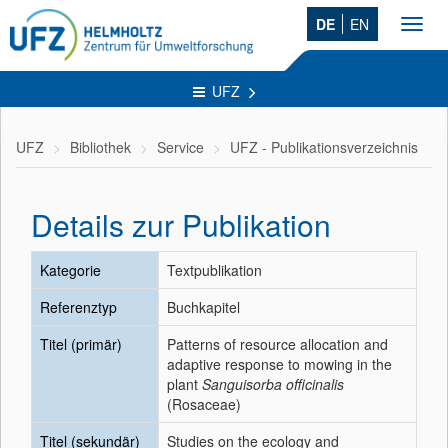
DE
EN
Toggl
navig
UFZ
UFZ
Bibliothek
Service
UFZ - Publikationsverzeichnis
Details zur Publikation
Kategorie
Textpublikation
Referenztyp
Buchkapitel
Titel (primär)
Patterns of resource allocation and
adaptive response to mowing in the
plant
Sanguisorba officinalis
(Rosaceae)
Titel (sekundär)
Studies on the ecology and