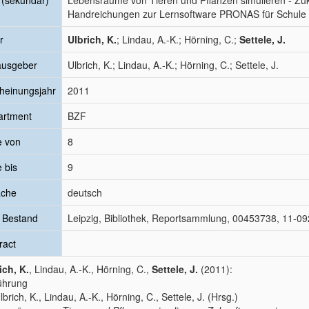
l (sekundär)
Lebensräume von Tieren und Pflanzen simulieren - Zuk
Handreichungen zur Lernsoftware PRONAS für Schule
r
Ulbrich, K.
; Lindau, A.-K.; Hörning, C.;
Settele, J.
ausgeber
Ulbrich, K.; Lindau, A.-K.; Hörning, C.; Settele, J.
heinungsjahr
2011
artment
BZF
e von
8
e bis
9
ache
deutsch
 Bestand
Leipzig, Bibliothek, Reportsammlung, 00453738, 11-09
ract
ich, K.
, Lindau, A.-K., Hörning, C.,
Settele, J.
(2011):
ührung
Ulbrich, K., Lindau, A.-K., Hörning, C., Settele, J. (Hrsg.)