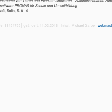
nsräume von Tieren und Pflanzen simulieren - Zukunftsszenarien zum
software PRONAS für Schule und Umweltbildung
oft, Sofia, S. 8 - 9
ffe: 11454755
geändert: 11.02.2016
Inhalt: Michael Garbe
webmast