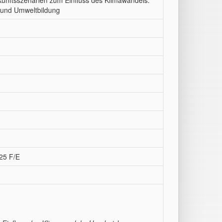
unftsszenarien zum Einfluss des Klimawandels.
 und Umweltbildung
25 F/E