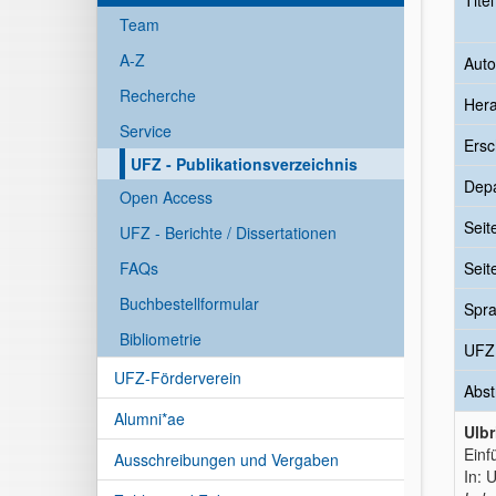
Tite
Team
A-Z
Auto
Recherche
Her
Service
Ersc
UFZ - Publikationsverzeichnis
Dep
Open Access
Seit
UFZ - Berichte / Dissertationen
FAQs
Seit
Buchbestellformular
Spr
Bibliometrie
UFZ
UFZ-Förderverein
Abst
Alumni*ae
Ulbr
Einf
Ausschreibungen und Vergaben
In: 