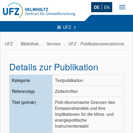
DE
EN
Toggl
navig
UFZ
UFZ
Bibliothek
Service
UFZ - Publikationsverzeichnis
Details zur Publikation
Kategorie
Textpublikation
Referenztyp
Zeitschriften
Titel (primär)
Polit-ökonomische Grenzen des
Emissionshandels und ihre
Implikationen für die klima- und
energiepolitische
Instrumentenwahl