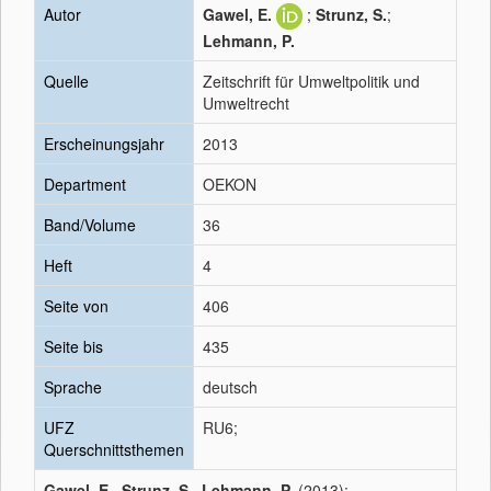
Autor
Gawel, E.
;
Strunz, S.
;
Lehmann, P.
Quelle
Zeitschrift für Umweltpolitik und
Umweltrecht
Erscheinungsjahr
2013
Department
OEKON
Band/Volume
36
Heft
4
Seite von
406
Seite bis
435
Sprache
deutsch
UFZ
RU6;
Querschnittsthemen
Gawel, E.
,
Strunz, S.
,
Lehmann, P.
(2013):